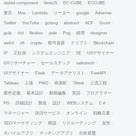
styled-component
NestJS
EC-CUBE
ECCUBE
東京
Mac
Lambda
リーダー
google
Adsense
Twitter
YouTube
golang
abstract
ACF
Grunt
gulp
riot
flexbox
jade
Pug
経理
designer
web3
nft
crypto
暗号資産
クリプト
Blockchain
IP
正社員
システムエンジニア
SE
UXデザイナー
UXリサーチャー
セールステック
salestech
UIデザイナー
Flask
データアナリスト
FastAPI
Tableau
上場
PMO
有楽町
Tiktok
上流工程
要件定義
基本設計
動画編集
英語
プログラマー
PG
詳細設計
製造
設計
WEBシステム
C＃
マネージャー
決済サービス
オンライン
戦略立案
SEOマーケティング
商談
リクルーティング
女性
モバイルアプリ
マッチングアプリ
分析基盤