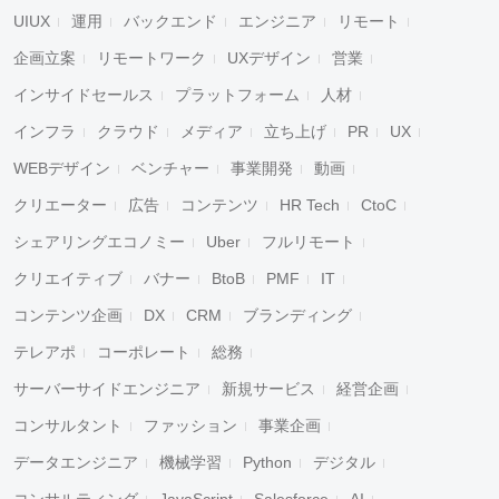
UIUX
運用
バックエンド
エンジニア
リモート
企画立案
リモートワーク
UXデザイン
営業
インサイドセールス
プラットフォーム
人材
インフラ
クラウド
メディア
立ち上げ
PR
UX
WEBデザイン
ベンチャー
事業開発
動画
クリエーター
広告
コンテンツ
HR Tech
CtoC
シェアリングエコノミー
Uber
フルリモート
クリエイティブ
バナー
BtoB
PMF
IT
コンテンツ企画
DX
CRM
ブランディング
テレアポ
コーポレート
総務
サーバーサイドエンジニア
新規サービス
経営企画
コンサルタント
ファッション
事業企画
データエンジニア
機械学習
Python
デジタル