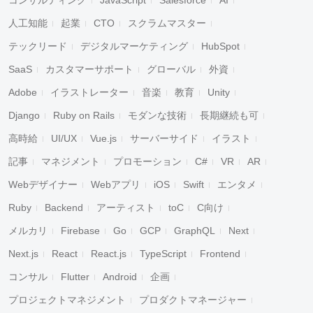
コンサルティング
JavaScript
Salesforce
AI
人工知能
起業
CTO
スクラムマスター
テックリード
デジタルマーケティング
HubSpot
SaaS
カスタマーサポート
グローバル
外資
Adobe
イラストレーター
音楽
教育
Unity
Django
Ruby on Rails
モダンな技術
長期継続も可
高時給
UI/UX
Vue.js
サーバーサイド
イラスト
記事
マネジメント
プロモーション
C#
VR
AR
Webデザイナー
Webアプリ
iOS
Swift
エンタメ
Ruby
Backend
アーティスト
toC
C向け
メルカリ
Firebase
Go
GCP
GraphQL
Next
Next.js
React
React.js
TypeScript
Frontend
コンサル
Flutter
Android
企画
プロジェクトマネジメント
プロダクトマネージャー