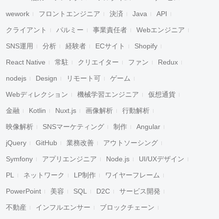
wework
フロントエンジニア
決済
Java
API
クライアント
パルミー
事業責任者
Webエンジニア
SNS運用
分析
経験者
ECサイト
Shopify
React Native
常駐
クリエイター
ファン
Redux
nodejs
Design
リモート可
ゲーム
Webディレクション
機械学習エンジニア
仮想通貨
金融
Kotlin
Nuxt.js
画像解析
行動解析
映像解析
SNSマーケティング
制作
Angular
jQuery
GitHub
業務改善
アウトソーシング
Symfony
アプリエンジニア
Node.js
UI/UXデザイン
PL
ネットワーク
LP制作
ワイヤーフレーム
PowerPoint
美容
SQL
D2C
サービス開発
不動産
インフルエンサー
ブロックチェーン