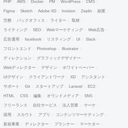
PHP
AWS
Docker
PM
WordPress
CMS
Figma
Sketch
Adobe XD
Invision
Zeplin
副業
労務
バックオフィス
ライター
取材
ライティング
SEO
Webマーケティング
Web広告
広告運用
facebook
リスティング
UI
Slack
フロントエンド
Photoshop
Illustrator
ディレクション
グラフィックデザイナー
Webディレクター
デザイン
ホワイトペーパー
UIデザイン
クライアントワーク
XD
アシスタント
サポート
Git
スタートアップ
Laravel
EC2
HTML
CSS
編集
オウンドメディア
SNS
フリーランス
自社サービス
法人営業
マーケ
採用
スカウト
アプリ
コンテンツマーケティング
新規事業
ディレクター
プランナー
マーケター