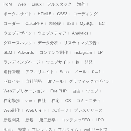
PdM
Web
Linux
フルスタック
海外
ポータルサイト
HTML5
CSS3
コーディング
コーダー
CakePHP
未経験
B2B
MySQL
EC
ウェブデザイン
ウェブメディア
Analytics
グロースハック
データ分析
リスティング広告
SEM
Adwords
コンテンツ制作
instagram
LP
ランディングページ
ウェブサイト
js
開発
進行管理
アフィリエイト
Sass
メール
0→1
ゼロイチ
自社開発
BIツール
グラフィックデザイン
Webアプリケーション
FuelPHP
自由
ウェブ
在宅勤務
vue
自社
在宅
CS
コミュニティ
Web制作
Webサイト
スポーツ
プレスリリース
新規開発
新規
第二新卒
コンテンツSEO
LPO
Rails
複業
フレックス
フルタイム
webサービス