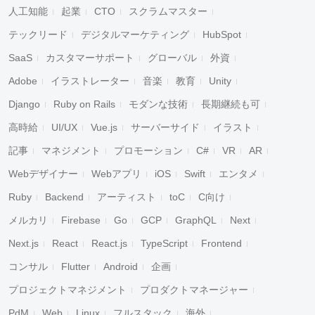
人工知能
起業
CTO
スクラムマスター
テックリード
デジタルマーケティング
HubSpot
SaaS
カスタマーサポート
グローバル
外資
Adobe
イラストレーター
音楽
教育
Unity
Django
Ruby on Rails
モダンな技術
長期継続も可
高時給
UI/UX
Vue.js
サーバーサイド
イラスト
記事
マネジメント
プロモーション
C#
VR
AR
Webデザイナー
Webアプリ
iOS
Swift
エンタメ
Ruby
Backend
アーティスト
toC
C向け
メルカリ
Firebase
Go
GCP
GraphQL
Next
Next.js
React
React.js
TypeScript
Frontend
コンサル
Flutter
Android
企画
プロジェクトマネジメント
プロダクトマネージャー
PdM
Web
Linux
フルスタック
海外