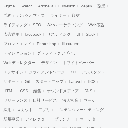
Figma
Sketch
Adobe XD
Invision
Zeplin
副業
労務
バックオフィス
ライター
取材
ライティング
SEO
Webマーケティング
Web広告
広告運用
facebook
リスティング
UI
Slack
フロントエンド
Photoshop
Illustrator
ディレクション
グラフィックデザイナー
Webディレクター
デザイン
ホワイトペーパー
UIデザイン
クライアントワーク
XD
アシスタント
サポート
Git
スタートアップ
Laravel
EC2
HTML
CSS
編集
オウンドメディア
SNS
フリーランス
自社サービス
法人営業
マーケ
採用
スカウト
アプリ
コンテンツマーケティング
新規事業
ディレクター
プランナー
マーケター