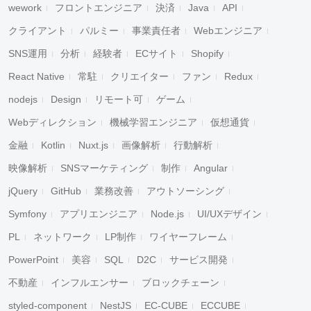
wework
フロントエンジニア
決済
Java
API
クライアント
パルミー
事業責任者
Webエンジニア
SNS運用
分析
経験者
ECサイト
Shopify
React Native
常駐
クリエイター
ファン
Redux
nodejs
Design
リモート可
ゲーム
Webディレクション
機械学習エンジニア
仮想通貨
金融
Kotlin
Nuxt.js
画像解析
行動解析
映像解析
SNSマーケティング
制作
Angular
jQuery
GitHub
業務改善
アウトソーシング
Symfony
アプリエンジニア
Node.js
UI/UXデザイン
PL
ネットワーク
LP制作
ワイヤーフレーム
PowerPoint
美容
SQL
D2C
サービス開発
不動産
インフルエンサー
ブロックチェーン
styled-component
NestJS
EC-CUBE
ECCUBE