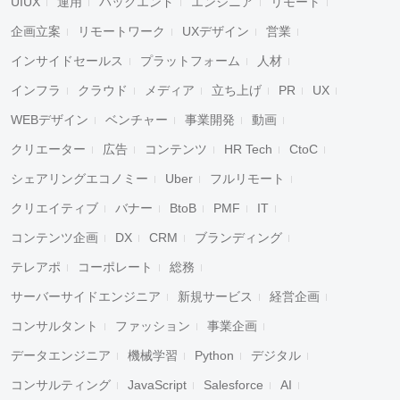
UIUX
運用
バックエンド
エンジニア
リモート
企画立案
リモートワーク
UXデザイン
営業
インサイドセールス
プラットフォーム
人材
インフラ
クラウド
メディア
立ち上げ
PR
UX
WEBデザイン
ベンチャー
事業開発
動画
クリエーター
広告
コンテンツ
HR Tech
CtoC
シェアリングエコノミー
Uber
フルリモート
クリエイティブ
バナー
BtoB
PMF
IT
コンテンツ企画
DX
CRM
ブランディング
テレアポ
コーポレート
総務
サーバーサイドエンジニア
新規サービス
経営企画
コンサルタント
ファッション
事業企画
データエンジニア
機械学習
Python
デジタル
コンサルティング
JavaScript
Salesforce
AI