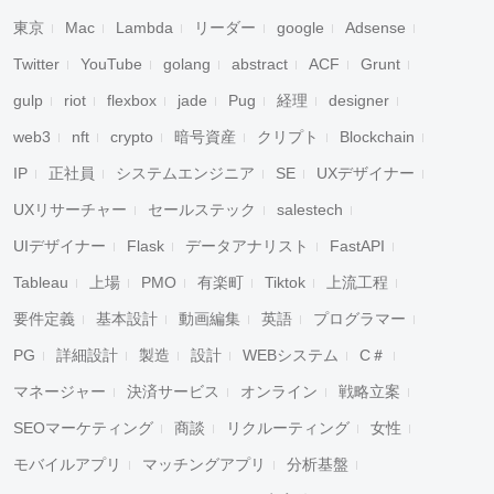
東京
Mac
Lambda
リーダー
google
Adsense
Twitter
YouTube
golang
abstract
ACF
Grunt
gulp
riot
flexbox
jade
Pug
経理
designer
web3
nft
crypto
暗号資産
クリプト
Blockchain
IP
正社員
システムエンジニア
SE
UXデザイナー
UXリサーチャー
セールステック
salestech
UIデザイナー
Flask
データアナリスト
FastAPI
Tableau
上場
PMO
有楽町
Tiktok
上流工程
要件定義
基本設計
動画編集
英語
プログラマー
PG
詳細設計
製造
設計
WEBシステム
C＃
マネージャー
決済サービス
オンライン
戦略立案
SEOマーケティング
商談
リクルーティング
女性
モバイルアプリ
マッチングアプリ
分析基盤