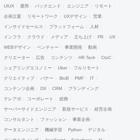
UIUX
運用
バックエンド
エンジニア
リモート
企画立案
リモートワーク
UXデザイン
営業
インサイドセールス
プラットフォーム
人材
インフラ
クラウド
メディア
立ち上げ
PR
UX
WEBデザイン
ベンチャー
事業開発
動画
クリエーター
広告
コンテンツ
HR Tech
CtoC
シェアリングエコノミー
Uber
フルリモート
クリエイティブ
バナー
BtoB
PMF
IT
コンテンツ企画
DX
CRM
ブランディング
テレアポ
コーポレート
総務
サーバーサイドエンジニア
新規サービス
経営企画
コンサルタント
ファッション
事業企画
データエンジニア
機械学習
Python
デジタル