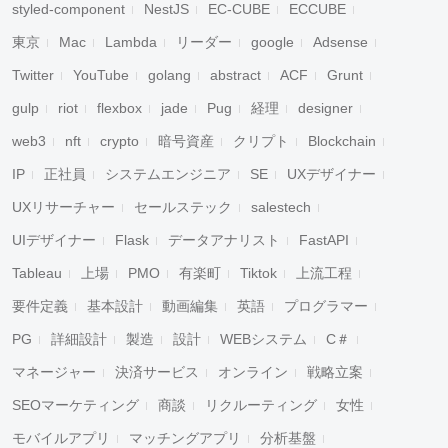
styled-component
NestJS
EC-CUBE
ECCUBE
東京
Mac
Lambda
リーダー
google
Adsense
Twitter
YouTube
golang
abstract
ACF
Grunt
gulp
riot
flexbox
jade
Pug
経理
designer
web3
nft
crypto
暗号資産
クリプト
Blockchain
IP
正社員
システムエンジニア
SE
UXデザイナー
UXリサーチャー
セールステック
salestech
UIデザイナー
Flask
データアナリスト
FastAPI
Tableau
上場
PMO
有楽町
Tiktok
上流工程
要件定義
基本設計
動画編集
英語
プログラマー
PG
詳細設計
製造
設計
WEBシステム
C＃
マネージャー
決済サービス
オンライン
戦略立案
SEOマーケティング
商談
リクルーティング
女性
モバイルアプリ
マッチングアプリ
分析基盤