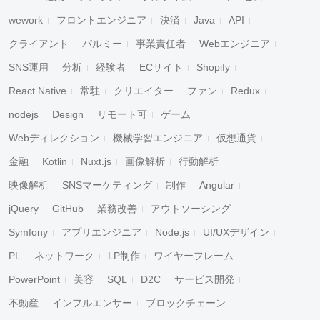
wework
フロントエンジニア
決済
Java
API
クライアント
パルミー
事業責任者
Webエンジニア
SNS運用
分析
経験者
ECサイト
Shopify
React Native
常駐
クリエイター
ファン
Redux
nodejs
Design
リモート可
ゲーム
Webディレクション
機械学習エンジニア
仮想通貨
金融
Kotlin
Nuxt.js
画像解析
行動解析
映像解析
SNSマーケティング
制作
Angular
jQuery
GitHub
業務改善
アウトソーシング
Symfony
アプリエンジニア
Node.js
UI/UXデザイン
PL
ネットワーク
LP制作
ワイヤーフレーム
PowerPoint
美容
SQL
D2C
サービス開発
不動産
インフルエンサー
ブロックチェーン