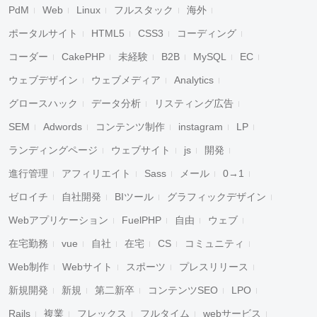
PdM
Web
Linux
フルスタック
海外
ポータルサイト
HTML5
CSS3
コーディング
コーダー
CakePHP
未経験
B2B
MySQL
EC
ウェブデザイン
ウェブメディア
Analytics
グロースハック
データ分析
リスティング広告
SEM
Adwords
コンテンツ制作
instagram
LP
ランディングページ
ウェブサイト
js
開発
進行管理
アフィリエイト
Sass
メール
0→1
ゼロイチ
自社開発
BIツール
グラフィックデザイン
Webアプリケーション
FuelPHP
自由
ウェブ
在宅勤務
vue
自社
在宅
CS
コミュニティ
Web制作
Webサイト
スポーツ
プレスリリース
新規開発
新規
第二新卒
コンテンツSEO
LPO
Rails
複業
フレックス
フルタイム
webサービス