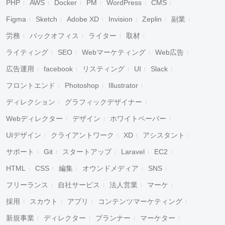
PHP
AWS
Docker
PM
WordPress
CMS
Figma
Sketch
Adobe XD
Invision
Zeplin
副業
労務
バックオフィス
ライター
取材
ライティング
SEO
Webマーケティング
Web広告
広告運用
facebook
リスティング
UI
Slack
フロントエンド
Photoshop
Illustrator
ディレクション
グラフィックデザイナー
Webディレクター
デザイン
ホワイトペーパー
UIデザイン
クライアントワーク
XD
アシスタント
サポート
Git
スタートアップ
Laravel
EC2
HTML
CSS
編集
オウンドメディア
SNS
フリーランス
自社サービス
法人営業
マーケ
採用
スカウト
アプリ
コンテンツマーケティング
新規事業
ディレクター
プランナー
マーケター