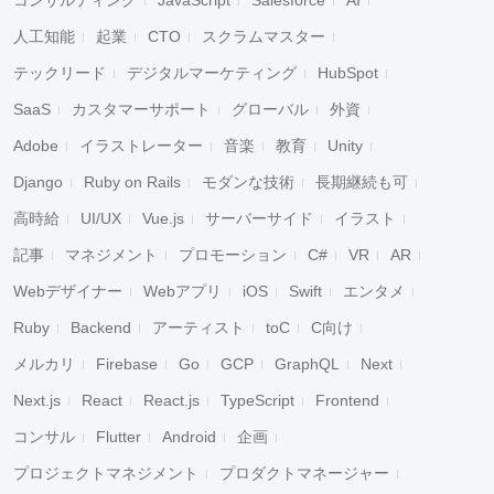
コンサルティング
JavaScript
Salesforce
AI
人工知能
起業
CTO
スクラムマスター
テックリード
デジタルマーケティング
HubSpot
SaaS
カスタマーサポート
グローバル
外資
Adobe
イラストレーター
音楽
教育
Unity
Django
Ruby on Rails
モダンな技術
長期継続も可
高時給
UI/UX
Vue.js
サーバーサイド
イラスト
記事
マネジメント
プロモーション
C#
VR
AR
Webデザイナー
Webアプリ
iOS
Swift
エンタメ
Ruby
Backend
アーティスト
toC
C向け
メルカリ
Firebase
Go
GCP
GraphQL
Next
Next.js
React
React.js
TypeScript
Frontend
コンサル
Flutter
Android
企画
プロジェクトマネジメント
プロダクトマネージャー