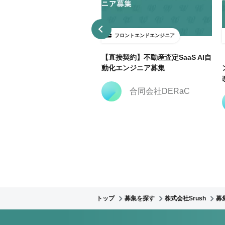
ロントエンドエンジニア
フロントエンドエンジニア
3日～ＯＫ】大手広告代理店で
【直接契約】不動産査定SaaS AI自
keting Cloud開発支援@飯田
動化エンジニア募集
合同会社DERaC
株式会社クリーク・ア
ンド・リバー社
トップ
募集を探す
株式会社Srush
募