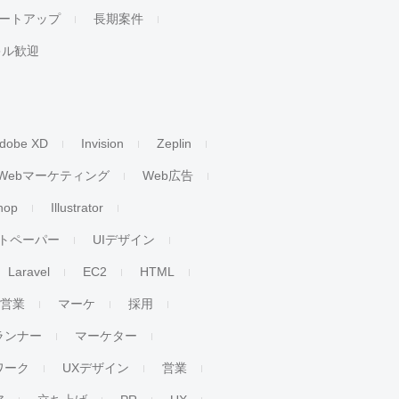
ートアップ
長期案件
キル歓迎
dobe XD
Invision
Zeplin
Webマーケティング
Web広告
hop
Illustrator
トペーパー
UIデザイン
Laravel
EC2
HTML
人営業
マーケ
採用
ランナー
マーケター
ワーク
UXデザイン
営業