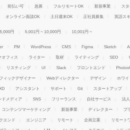
前払い可
急募
フルリモートOK
新規事業
スタ
オンライン面談OK
土日週末OK
正社員募集
英語ス
 5,000円
5,001円 ~ 10,000円
10,001円 ~
er
PM
WordPress
CMS
Figma
Sketch
A
クオフィス
ライター
取材
ライティング
SEO
リスティング
UI
Slack
フロントエンド
Photos
フィックデザイナー
Webディレクター
デザイン
ホワイ
XD
アシスタント
サポート
Git
スタートアップ
ンドメディア
SNS
フリーランス
自社サービス
法
コンテンツマーケティング
新規事業
ディレクター
プ
クエンド
エンジニア
リモート
企画立案
リモート