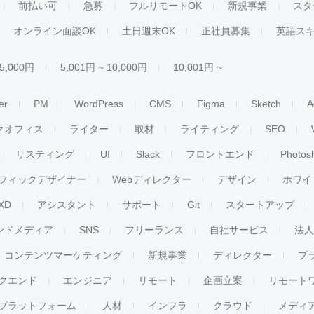
前払い可
急募
フルリモートOK
新規事業
スタ
オンライン面談OK
土日週末OK
正社員募集
英語ス
 5,000円
5,001円 ~ 10,000円
10,001円 ~
er
PM
WordPress
CMS
Figma
Sketch
A
クオフィス
ライター
取材
ライティング
SEO
リスティング
UI
Slack
フロントエンド
Photos
フィックデザイナー
Webディレクター
デザイン
ホワイ
XD
アシスタント
サポート
Git
スタートアップ
ンドメディア
SNS
フリーランス
自社サービス
法
コンテンツマーケティング
新規事業
ディレクター
プ
クエンド
エンジニア
リモート
企画立案
リモート
プラットフォーム
人材
インフラ
クラウド
メディ