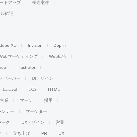
ートアップ
長期案件
キル歓迎
dobe XD
Invision
Zeplin
Webマーケティング
Web広告
hop
Illustrator
トペーパー
UIデザイン
Laravel
EC2
HTML
人営業
マーケ
採用
ランナー
マーケター
ワーク
UXデザイン
営業
ア
立ち上げ
PR
UX