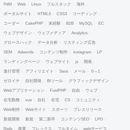
PdM
Web
Linux
フルスタック
海外
ポータルサイト
HTML5
CSS3
コーディング
コーダー
CakePHP
未経験
B2B
MySQL
EC
ウェブデザイン
ウェブメディア
Analytics
グロースハック
データ分析
リスティング広告
SEM
Adwords
コンテンツ制作
instagram
LP
ランディングページ
ウェブサイト
js
開発
進行管理
アフィリエイト
Sass
メール
0→1
ゼロイチ
自社開発
BIツール
グラフィックデザイン
Webアプリケーション
FuelPHP
自由
ウェブ
在宅勤務
vue
自社
在宅
CS
コミュニティ
Web制作
Webサイト
スポーツ
プレスリリース
新規開発
新規
第二新卒
コンテンツSEO
LPO
Rails
複業
フレックス
フルタイム
webサービス