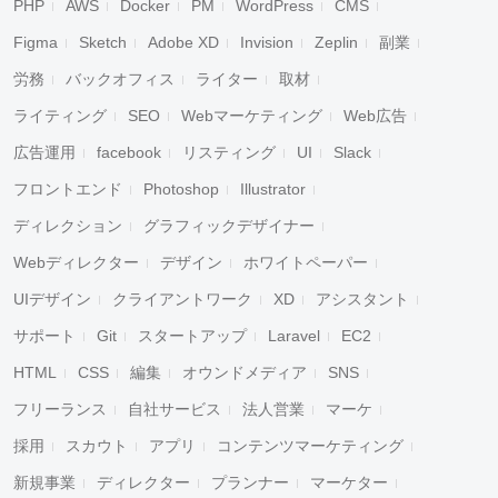
PHP
AWS
Docker
PM
WordPress
CMS
Figma
Sketch
Adobe XD
Invision
Zeplin
副業
労務
バックオフィス
ライター
取材
ライティング
SEO
Webマーケティング
Web広告
広告運用
facebook
リスティング
UI
Slack
フロントエンド
Photoshop
Illustrator
ディレクション
グラフィックデザイナー
Webディレクター
デザイン
ホワイトペーパー
UIデザイン
クライアントワーク
XD
アシスタント
サポート
Git
スタートアップ
Laravel
EC2
HTML
CSS
編集
オウンドメディア
SNS
フリーランス
自社サービス
法人営業
マーケ
採用
スカウト
アプリ
コンテンツマーケティング
新規事業
ディレクター
プランナー
マーケター