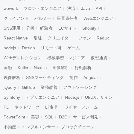
wework
フロントエンジニア
決済
Java
API
クライアント
パルミー
事業責任者
Webエンジニア
SNS運用
分析
経験者
ECサイト
Shopify
React Native
常駐
クリエイター
ファン
Redux
nodejs
Design
リモート可
ゲーム
Webディレクション
機械学習エンジニア
仮想通貨
金融
Kotlin
Nuxt.js
画像解析
行動解析
映像解析
SNSマーケティング
制作
Angular
jQuery
GitHub
業務改善
アウトソーシング
Symfony
アプリエンジニア
Node.js
UI/UXデザイン
PL
ネットワーク
LP制作
ワイヤーフレーム
PowerPoint
美容
SQL
D2C
サービス開発
不動産
インフルエンサー
ブロックチェーン