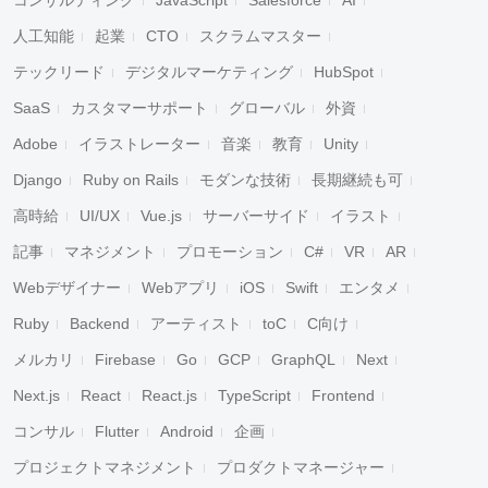
コンサルティング
JavaScript
Salesforce
AI
人工知能
起業
CTO
スクラムマスター
テックリード
デジタルマーケティング
HubSpot
SaaS
カスタマーサポート
グローバル
外資
Adobe
イラストレーター
音楽
教育
Unity
Django
Ruby on Rails
モダンな技術
長期継続も可
高時給
UI/UX
Vue.js
サーバーサイド
イラスト
記事
マネジメント
プロモーション
C#
VR
AR
Webデザイナー
Webアプリ
iOS
Swift
エンタメ
Ruby
Backend
アーティスト
toC
C向け
メルカリ
Firebase
Go
GCP
GraphQL
Next
Next.js
React
React.js
TypeScript
Frontend
コンサル
Flutter
Android
企画
プロジェクトマネジメント
プロダクトマネージャー