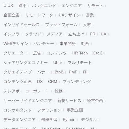
UIUX
運用
バックエンド
エンジニア
リモート
企画立案
リモートワーク
UXデザイン
営業
インサイドセールス
プラットフォーム
人材
インフラ
クラウド
メディア
立ち上げ
PR
UX
WEBデザイン
ベンチャー
事業開発
動画
クリエーター
広告
コンテンツ
HR Tech
CtoC
シェアリングエコノミー
Uber
フルリモート
クリエイティブ
バナー
BtoB
PMF
IT
コンテンツ企画
DX
CRM
ブランディング
テレアポ
コーポレート
総務
サーバーサイドエンジニア
新規サービス
経営企画
コンサルタント
ファッション
事業企画
データエンジニア
機械学習
Python
デジタル