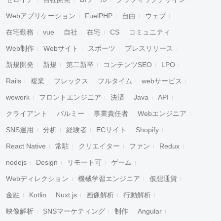
Webアプリケーション
FuelPHP
自由
ウェブ
在宅勤務
vue
自社
在宅
CS
コミュニティ
Web制作
Webサイト
スポーツ
プレスリリース
新規開発
新規
第二新卒
コンテンツSEO
LPO
Rails
複業
フレックス
フルタイム
webサービス
wework
フロントエンジニア
決済
Java
API
クライアント
パルミー
事業責任者
Webエンジニア
SNS運用
分析
経験者
ECサイト
Shopify
React Native
常駐
クリエイター
ファン
Redux
nodejs
Design
リモート可
ゲーム
Webディレクション
機械学習エンジニア
仮想通貨
金融
Kotlin
Nuxt.js
画像解析
行動解析
映像解析
SNSマーケティング
制作
Angular