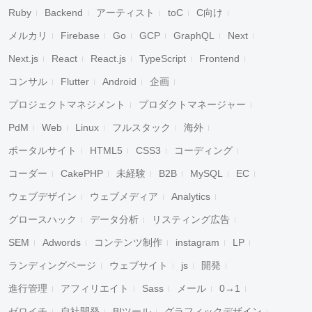
Ruby
Backend
アーティスト
toC
C向け
メルカリ
Firebase
Go
GCP
GraphQL
Next
Next.js
React
React.js
TypeScript
Frontend
コンサル
Flutter
Android
企画
プロジェクトマネジメント
プロダクトマネージャー
PdM
Web
Linux
フルスタック
海外
ポータルサイト
HTML5
CSS3
コーディング
コーダー
CakePHP
未経験
B2B
MySQL
EC
ウェブデザイン
ウェブメディア
Analytics
グロースハック
データ分析
リスティング広告
SEM
Adwords
コンテンツ制作
instagram
LP
ランディングページ
ウェブサイト
js
開発
進行管理
アフィリエイト
Sass
メール
0→1
ゼロイチ
自社開発
BIツール
グラフィックデザイン