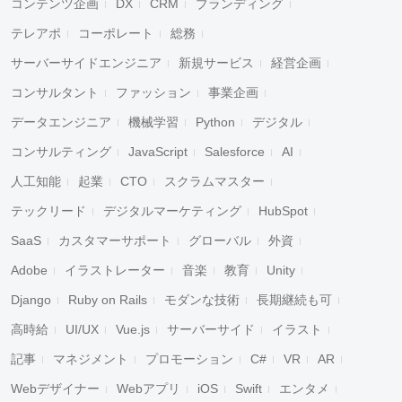
コンテンツ企画
DX
CRM
ブランディング
テレアポ
コーポレート
総務
サーバーサイドエンジニア
新規サービス
経営企画
コンサルタント
ファッション
事業企画
データエンジニア
機械学習
Python
デジタル
コンサルティング
JavaScript
Salesforce
AI
人工知能
起業
CTO
スクラムマスター
テックリード
デジタルマーケティング
HubSpot
SaaS
カスタマーサポート
グローバル
外資
Adobe
イラストレーター
音楽
教育
Unity
Django
Ruby on Rails
モダンな技術
長期継続も可
高時給
UI/UX
Vue.js
サーバーサイド
イラスト
記事
マネジメント
プロモーション
C#
VR
AR
Webデザイナー
Webアプリ
iOS
Swift
エンタメ