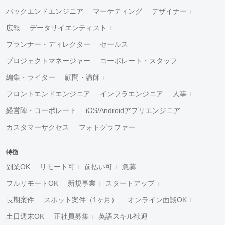
バックエンドエンジニア
マーケティング
デザイナー
広報
データサイエンティスト
プランナー・ディレクター
セールス
プロジェクトマネージャー
コーポレート・スタッフ
編集・ライター
顧問・講師
フロントエンドエンジニア
インフラエンジニア
人事
経営陣・コーポレート
iOS/Androidアプリエンジニア
カスタマーサクセス
フォトグラファー
特徴
副業OK
リモート可
前払い可
急募
フルリモートOK
新規事業
スタートアップ
長期案件
スポット案件（1ヶ月）
オンライン面談OK
土日週末OK
正社員募集
英語スキル歓迎