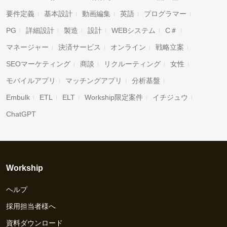
要件定義
基本設計
動画編集
英語
プログラマー
PG
詳細設計
製造
設計
WEBシステム
C＃
マネージャー
決済サービス
オンライン
戦略立案
SEOマーケティング
商談
リクルーティング
女性
モバイルアプリ
マッチングアプリ
分析基盤
Embulk
ETL
ELT
Workship限定案件
イチジュウ
ChatGPT
Workship
ヘルプ
採用担当者様へ
資料ダウンロード