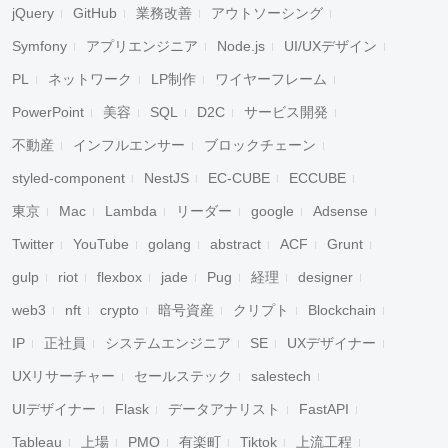
jQuery
GitHub
業務改善
アウトソーシング
Symfony
アプリエンジニア
Node.js
UI/UXデザイン
PL
ネットワーク
LP制作
ワイヤーフレーム
PowerPoint
美容
SQL
D2C
サービス開発
不動産
インフルエンサー
ブロックチェーン
styled-component
NestJS
EC-CUBE
ECCUBE
東京
Mac
Lambda
リーダー
google
Adsense
Twitter
YouTube
golang
abstract
ACF
Grunt
gulp
riot
flexbox
jade
Pug
経理
designer
web3
nft
crypto
暗号資産
クリプト
Blockchain
IP
正社員
システムエンジニア
SE
UXデザイナー
UXリサーチャー
セールステック
salestech
UIデザイナー
Flask
データアナリスト
FastAPI
Tableau
上場
PMO
有楽町
Tiktok
上流工程