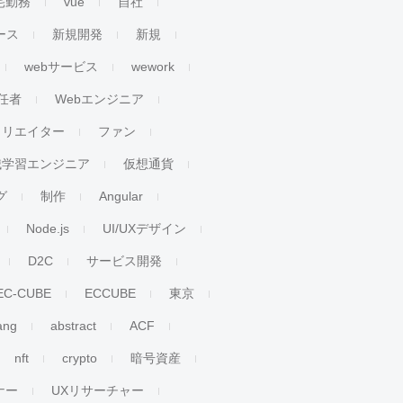
宅勤務
vue
自社
ース
新規開発
新規
webサービス
wework
任者
Webエンジニア
クリエイター
ファン
械学習エンジニア
仮想通貨
グ
制作
Angular
Node.js
UI/UXデザイン
D2C
サービス開発
EC-CUBE
ECCUBE
東京
ang
abstract
ACF
nft
crypto
暗号資産
ナー
UXリサーチャー