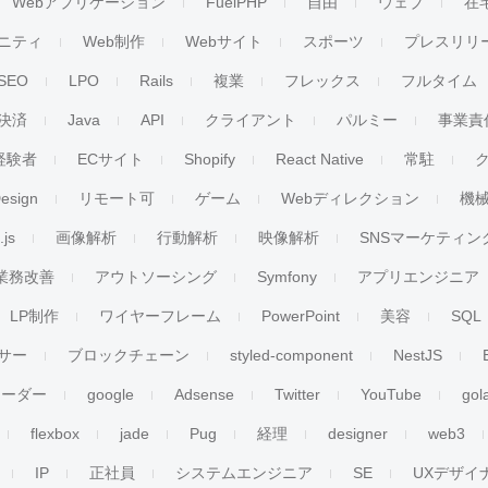
Webアプリケーション
FuelPHP
自由
ウェブ
在
ニティ
Web制作
Webサイト
スポーツ
プレスリリ
SEO
LPO
Rails
複業
フレックス
フルタイム
決済
Java
API
クライアント
パルミー
事業責
経験者
ECサイト
Shopify
React Native
常駐
esign
リモート可
ゲーム
Webディレクション
機
.js
画像解析
行動解析
映像解析
SNSマーケティン
業務改善
アウトソーシング
Symfony
アプリエンジニア
LP制作
ワイヤーフレーム
PowerPoint
美容
SQL
サー
ブロックチェーン
styled-component
NestJS
リーダー
google
Adsense
Twitter
YouTube
gol
flexbox
jade
Pug
経理
designer
web3
IP
正社員
システムエンジニア
SE
UXデザイ