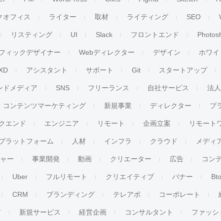
クオフィス
ライター
取材
ライティング
SEO
リスティング
UI
Slack
フロントエンド
Photos
フィックデザイナー
Webディレクター
デザイン
ホワイ
XD
アシスタント
サポート
Git
スタートアップ
ンドメディア
SNS
フリーランス
自社サービス
法
コンテンツマーケティング
新規事業
ディレクター
プ
クエンド
エンジニア
リモート
企画立案
リモート
プラットフォーム
人材
インフラ
クラウド
メディ
チャー
事業開発
動画
クリエーター
広告
コン
Uber
フルリモート
クリエイティブ
バナー
Bt
CRM
ブランディング
テレアポ
コーポレート
ア
新規サービス
経営企画
コンサルタント
ファッシ