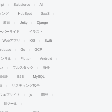
ipt
Salesforce
AI
ィング
HubSpot
SaaS
教育
Unity
Django
ーバーサイド
イラスト
Webアプリ
iOS
Swift
irebase
Go
GCP
コンサル
Flutter
Android
ux
フルスタック
海外
未経験
B2B
MySQL
析
リスティング広告
ウェブサイト
js
開発
BIツール