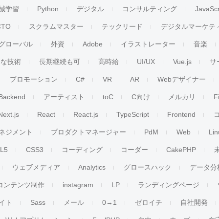
械学習
Python
デジタル
コンサルティング
JavaScr
CTO
スクラムマスター
テックリード
デジタルマーケテ
グローバル
外資
Adobe
イラストレーター
音楽
ンな技術
長期継続も可
高時給
UI/UX
Vue.js
サ
プロモーション
C#
VR
AR
Webデザイナー
Backend
アーティスト
toC
C向け
メルカリ
F
Next.js
React
React.js
TypeScript
Frontend
ネジメント
プロダクトマネージャー
PdM
Web
Lin
L5
CSS3
コーディング
コーダー
CakePHP
ウェブメディア
Analytics
グロースハック
データ分
コンテンツ制作
instagram
LP
ランディングページ
イト
Sass
メール
0→1
ゼロイチ
自社開発