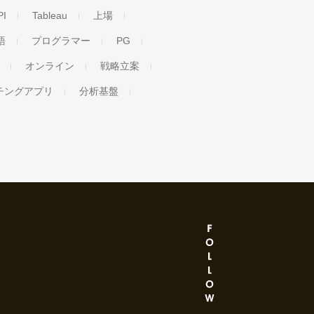
PI
Tableau
上場
語
プログラマー
PG
オンライン
戦略立案
チングアプリ
分析基盤