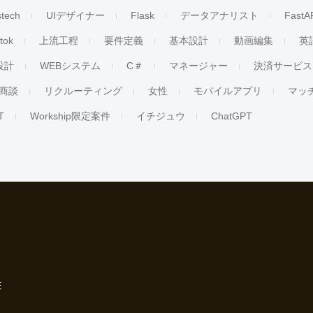
stech
UIデザイナー
Flask
データアナリスト
FastA
ktok
上流工程
要件定義
基本設計
動画編集
英
設計
WEBシステム
C＃
マネージャー
決済サービス
商談
リクルーティング
女性
モバイルアプリ
マッ
T
Workship限定案件
イチジュウ
ChatGPT
E