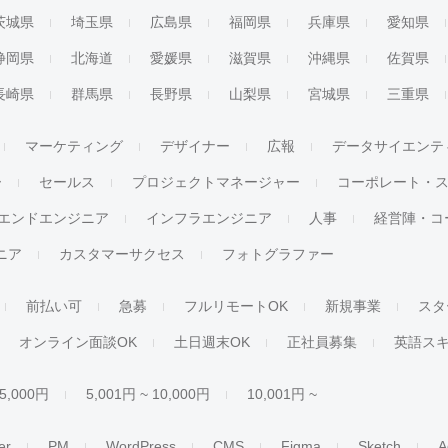
茨城県
埼玉県
広島県
福岡県
兵庫県
愛知県
静岡県
北海道
愛媛県
滋賀県
沖縄県
佐賀県
長崎県
群馬県
長野県
山梨県
宮城県
三重県
マーケティング
デザイナー
広報
データサイエンテ
ー
セールス
プロジェクトマネージャー
コーポレート・
エンドエンジニア
インフラエンジニア
人事
経営陣・コ
ジニア
カスタマーサクセス
フォトグラファー
前払い可
急募
フルリモートOK
新規事業
スタ
オンライン面談OK
土日週末OK
正社員募集
英語ス
 5,000円
5,001円 ~ 10,000円
10,001円 ~
er
PM
WordPress
CMS
Figma
Sketch
A