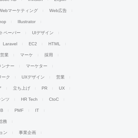
Webマーケティング
Web広告
hop
Illustrator
トペーパー
UIデザイン
Laravel
EC2
HTML
人営業
マーケ
採用
ランナー
マーケター
ワーク
UXデザイン
営業
ア
立ち上げ
PR
UX
テンツ
HR Tech
CtoC
oB
PMF
IT
総務
ョン
事業企画