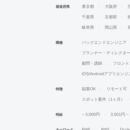
東京都
大阪府
都道府県
千葉県
京都府
岐阜県
岡山県
バックエンドエンジニア
職種
プランナー・ディレクタ
顧問・講師
フロント
iOS/Androidアプリエン
副業OK
リモート可
特徴
スポット案件（1ヶ月）
~ 3,000円
3,001円 ~
時給
PHP
AWS
Dock
キーワード