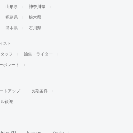
山形県
神奈川県
福島県
栃木県
熊本県
石川県
ィスト
スタッフ
編集・ライター
ーポレート
ートアップ
長期案件
キル歓迎
dobe XD
Invision
Zeplin