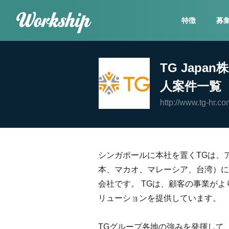
特徴
募
TG Jap
人案件一覧
http://www.tg-hr.co
シンガポールに本社を置くTGは、
本、マカオ、マレーシア、台湾）に
会社です。 TGは、顧客の事業が
リューションを提供しています。
TGグループ各地の強みを発揮して