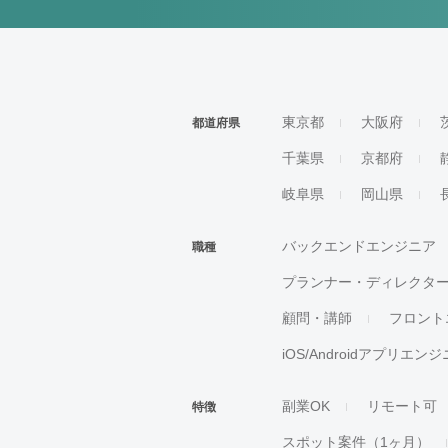
東京都
大阪府
都道府県
千葉県
京都府
岐阜県
岡山県
バックエンドエンジニア
職種
プランナー・ディレクタ
顧問・講師
フロント
iOS/Androidアプリエン
副業OK
リモート可
特徴
スポット案件（1ヶ月）