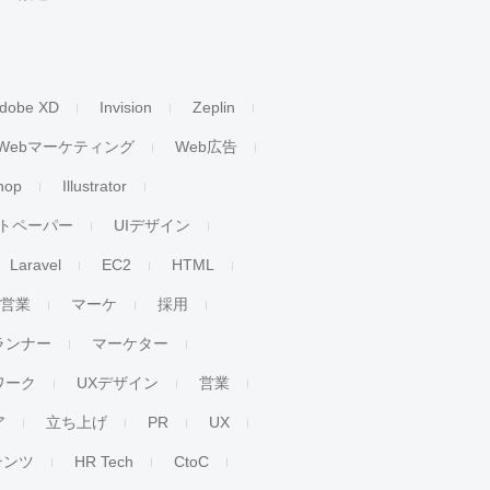
dobe XD
Invision
Zeplin
Webマーケティング
Web広告
hop
Illustrator
トペーパー
UIデザイン
Laravel
EC2
HTML
人営業
マーケ
採用
ランナー
マーケター
ワーク
UXデザイン
営業
ア
立ち上げ
PR
UX
テンツ
HR Tech
CtoC