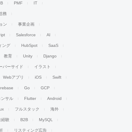
oB
PMF
IT
総務
ョン
事業企画
ipt
Salesforce
AI
ィング
HubSpot
SaaS
教育
Unity
Django
ーバーサイド
イラスト
Webアプリ
iOS
Swift
irebase
Go
GCP
コンサル
Flutter
Android
ux
フルスタック
海外
未経験
B2B
MySQL
析
リスティング広告