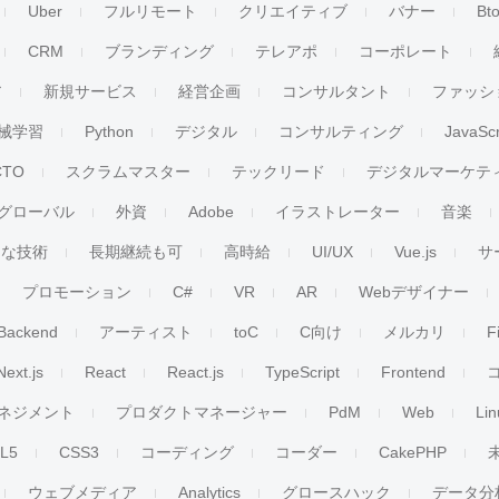
Uber
フルリモート
クリエイティブ
バナー
Bt
CRM
ブランディング
テレアポ
コーポレート
ア
新規サービス
経営企画
コンサルタント
ファッシ
械学習
Python
デジタル
コンサルティング
JavaScr
CTO
スクラムマスター
テックリード
デジタルマーケテ
グローバル
外資
Adobe
イラストレーター
音楽
ンな技術
長期継続も可
高時給
UI/UX
Vue.js
サ
プロモーション
C#
VR
AR
Webデザイナー
Backend
アーティスト
toC
C向け
メルカリ
F
Next.js
React
React.js
TypeScript
Frontend
ネジメント
プロダクトマネージャー
PdM
Web
Lin
L5
CSS3
コーディング
コーダー
CakePHP
ウェブメディア
Analytics
グロースハック
データ分