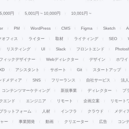
 5,000円
5,001円 ~ 10,000円
10,001円 ~
er
PM
WordPress
CMS
Figma
Sketch
A
クオフィス
ライター
取材
ライティング
SEO
リスティング
UI
Slack
フロントエンド
Photos
フィックデザイナー
Webディレクター
デザイン
ホワイ
XD
アシスタント
サポート
Git
スタートアップ
ンドメディア
SNS
フリーランス
自社サービス
法
コンテンツマーケティング
新規事業
ディレクター
プ
クエンド
エンジニア
リモート
企画立案
リモート
プラットフォーム
人材
インフラ
クラウド
メディ
チャー
事業開発
動画
クリエーター
広告
コン