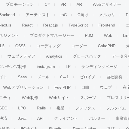
プロモーション
C#
VR
AR
Webデザイナー
Backend
アーティスト
toC
C向け
メルカリ
F
Next.js
React
React.js
TypeScript
Frontend
ネジメント
プロダクトマネージャー
PdM
Web
Lin
L5
CSS3
コーディング
コーダー
CakePHP
ウェブメディア
Analytics
グロースハック
データ分
コンテンツ制作
instagram
LP
ランディングページ
イト
Sass
メール
0→1
ゼロイチ
自社開発
Webアプリケーション
FuelPHP
自由
ウェブ
在
ニティ
Web制作
Webサイト
スポーツ
プレスリリ
SEO
LPO
Rails
複業
フレックス
フルタイム
決済
Java
API
クライアント
パルミー
事業責
経験者
ECサイト
Shopify
React Native
常駐