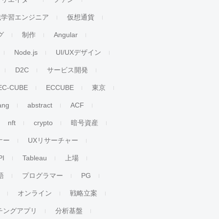
械学習エンジニア
仮想通貨
グ
制作
Angular
Node.js
UI/UXデザイン
D2C
サービス開発
EC-CUBE
ECCUBE
東京
ang
abstract
ACF
nft
crypto
暗号資産
ナー
UXリサーチャー
PI
Tableau
上場
語
プログラマー
PG
オンライン
戦略立案
チングアプリ
分析基盤