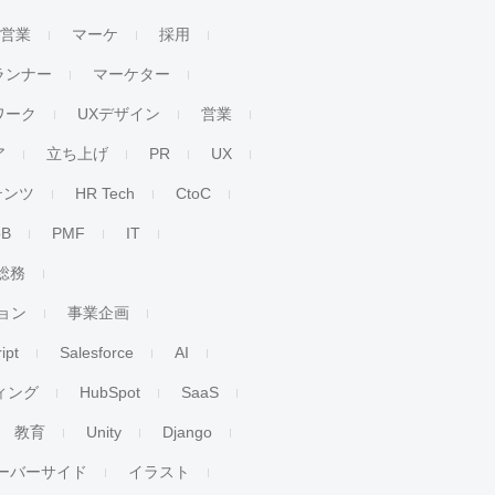
人営業
マーケ
採用
ランナー
マーケター
ワーク
UXデザイン
営業
ア
立ち上げ
PR
UX
テンツ
HR Tech
CtoC
oB
PMF
IT
総務
ョン
事業企画
ipt
Salesforce
AI
ィング
HubSpot
SaaS
教育
Unity
Django
ーバーサイド
イラスト