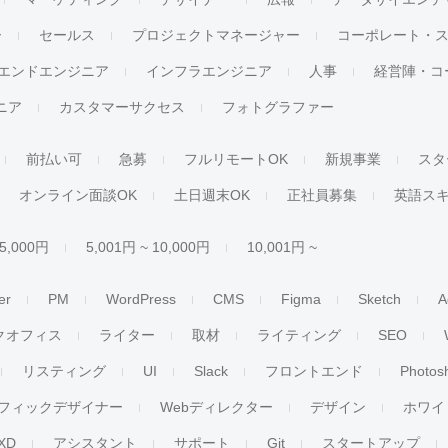
ー
セールス
プロジェクトマネージャー
コーポレート・
エンドエンジニア
インフラエンジニア
人事
経営陣・コ
ジニア
カスタマーサクセス
フォトグラファー
前払い可
急募
フルリモートOK
新規事業
スタ
オンライン面談OK
土日週末OK
正社員募集
英語ス
 5,000円
5,001円 ~ 10,000円
10,001円 ~
er
PM
WordPress
CMS
Figma
Sketch
A
クオフィス
ライター
取材
ライティング
SEO
リスティング
UI
Slack
フロントエンド
Photos
フィックデザイナー
Webディレクター
デザイン
ホワイ
XD
アシスタント
サポート
Git
スタートアップ