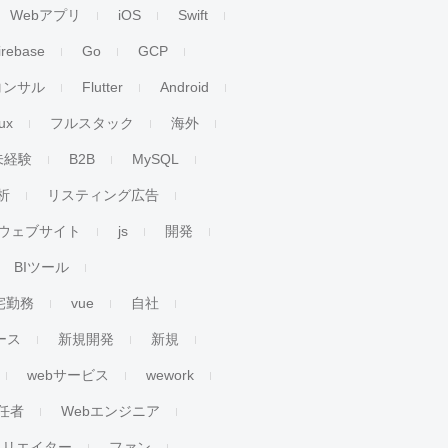
Webアプリ
iOS
Swift
irebase
Go
GCP
コンサル
Flutter
Android
ux
フルスタック
海外
未経験
B2B
MySQL
析
リスティング広告
ウェブサイト
js
開発
BIツール
宅勤務
vue
自社
ース
新規開発
新規
webサービス
wework
任者
Webエンジニア
クリエイター
ファン