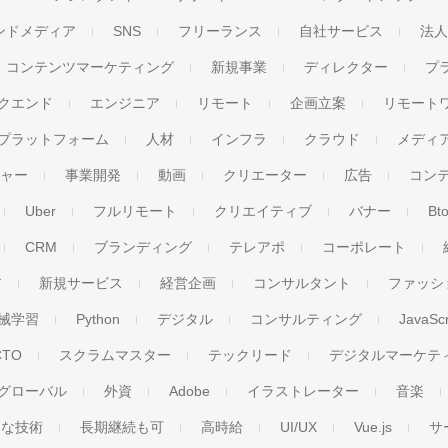
ンドメディア
SNS
フリーランス
自社サービス
法
コンテンツマーケティング
新規事業
ディレクター
プ
クエンド
エンジニア
リモート
企画立案
リモート
プラットフォーム
人材
インフラ
クラウド
メディ
チャー
事業開発
動画
クリエーター
広告
コン
Uber
フルリモート
クリエイティブ
バナー
Bt
CRM
ブランディング
テレアポ
コーポレート
ア
新規サービス
経営企画
コンサルタント
ファッシ
械学習
Python
デジタル
コンサルティング
JavaScr
CTO
スクラムマスター
テックリード
デジタルマーケテ
グローバル
外資
Adobe
イラストレーター
音楽
ンな技術
長期継続も可
高時給
UI/UX
Vue.js
サ