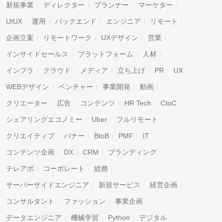
新規事業
ディレクター
プランナー
マーケター
UIUX
運用
バックエンド
エンジニア
リモート
企画立案
リモートワーク
UXデザイン
営業
インサイドセールス
プラットフォーム
人材
インフラ
クラウド
メディア
立ち上げ
PR
UX
WEBデザイン
ベンチャー
事業開発
動画
クリエーター
広告
コンテンツ
HR Tech
CtoC
シェアリングエコノミー
Uber
フルリモート
クリエイティブ
バナー
BtoB
PMF
IT
コンテンツ企画
DX
CRM
ブランディング
テレアポ
コーポレート
総務
サーバーサイドエンジニア
新規サービス
経営企画
コンサルタント
ファッション
事業企画
データエンジニア
機械学習
Python
デジタル