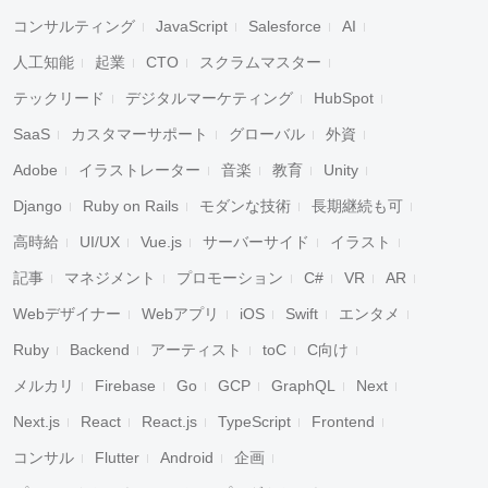
コンサルティング
JavaScript
Salesforce
AI
人工知能
起業
CTO
スクラムマスター
テックリード
デジタルマーケティング
HubSpot
SaaS
カスタマーサポート
グローバル
外資
Adobe
イラストレーター
音楽
教育
Unity
Django
Ruby on Rails
モダンな技術
長期継続も可
高時給
UI/UX
Vue.js
サーバーサイド
イラスト
記事
マネジメント
プロモーション
C#
VR
AR
Webデザイナー
Webアプリ
iOS
Swift
エンタメ
Ruby
Backend
アーティスト
toC
C向け
メルカリ
Firebase
Go
GCP
GraphQL
Next
Next.js
React
React.js
TypeScript
Frontend
コンサル
Flutter
Android
企画