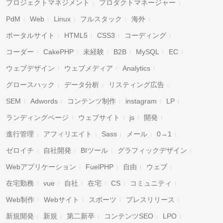
プロジェクトマネジメント
プロダクトマネージャー
PdM
Web
Linux
フルスタック
海外
ポータルサイト
HTML5
CSS3
コーディング
コーダー
CakePHP
未経験
B2B
MySQL
EC
ウェブデザイン
ウェブメディア
Analytics
グロースハック
データ分析
リスティング広告
SEM
Adwords
コンテンツ制作
instagram
LP
ランディングページ
ウェブサイト
js
開発
進行管理
アフィリエイト
Sass
メール
0→1
ゼロイチ
自社開発
BIツール
グラフィックデザイン
Webアプリケーション
FuelPHP
自由
ウェブ
在宅勤務
vue
自社
在宅
CS
コミュニティ
Web制作
Webサイト
スポーツ
プレスリリース
新規開発
新規
第二新卒
コンテンツSEO
LPO