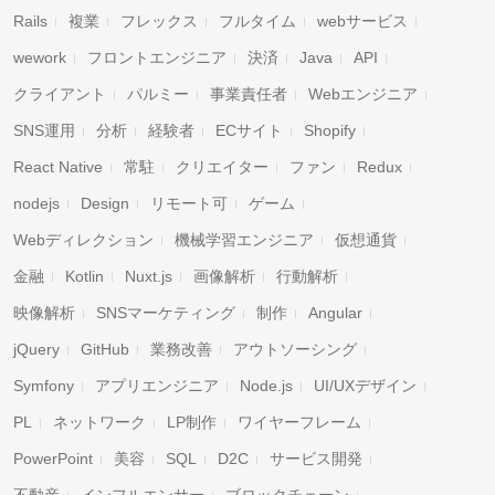
Rails
複業
フレックス
フルタイム
webサービス
wework
フロントエンジニア
決済
Java
API
クライアント
パルミー
事業責任者
Webエンジニア
SNS運用
分析
経験者
ECサイト
Shopify
React Native
常駐
クリエイター
ファン
Redux
nodejs
Design
リモート可
ゲーム
Webディレクション
機械学習エンジニア
仮想通貨
金融
Kotlin
Nuxt.js
画像解析
行動解析
映像解析
SNSマーケティング
制作
Angular
jQuery
GitHub
業務改善
アウトソーシング
Symfony
アプリエンジニア
Node.js
UI/UXデザイン
PL
ネットワーク
LP制作
ワイヤーフレーム
PowerPoint
美容
SQL
D2C
サービス開発