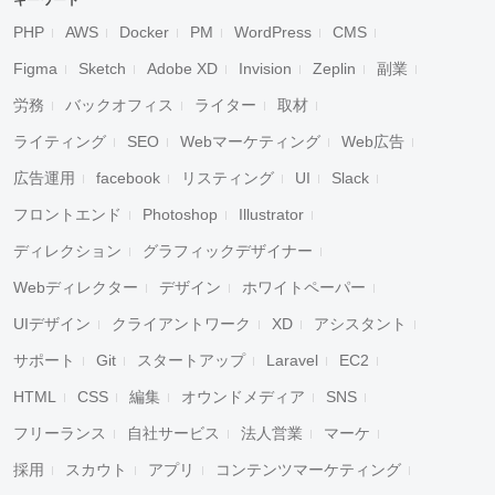
キーワード
PHP
AWS
Docker
PM
WordPress
CMS
Figma
Sketch
Adobe XD
Invision
Zeplin
副業
労務
バックオフィス
ライター
取材
ライティング
SEO
Webマーケティング
Web広告
広告運用
facebook
リスティング
UI
Slack
フロントエンド
Photoshop
Illustrator
ディレクション
グラフィックデザイナー
Webディレクター
デザイン
ホワイトペーパー
UIデザイン
クライアントワーク
XD
アシスタント
サポート
Git
スタートアップ
Laravel
EC2
HTML
CSS
編集
オウンドメディア
SNS
フリーランス
自社サービス
法人営業
マーケ
採用
スカウト
アプリ
コンテンツマーケティング