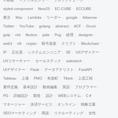
不動産
インフルエンサー
ブロックチェーン
styled-component
NestJS
EC-CUBE
ECCUBE
東京
Mac
Lambda
リーダー
google
Adsense
Twitter
YouTube
golang
abstract
ACF
Grunt
gulp
riot
flexbox
jade
Pug
経理
designer
web3
nft
crypto
暗号資産
クリプト
Blockchain
IP
正社員
システムエンジニア
SE
UXデザイナー
UXリサーチャー
セールステック
salestech
UIデザイナー
Flask
データアナリスト
FastAPI
Tableau
上場
PMO
有楽町
Tiktok
上流工程
要件定義
基本設計
動画編集
英語
プログラマー
PG
詳細設計
製造
設計
WEBシステム
C＃
マネージャー
決済サービス
オンライン
戦略立案
SEOマーケティング
商談
リクルーティング
女性