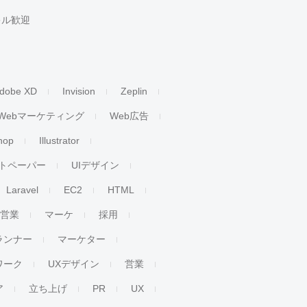
キル歓迎
dobe XD
Invision
Zeplin
Webマーケティング
Web広告
hop
Illustrator
トペーパー
UIデザイン
Laravel
EC2
HTML
人営業
マーケ
採用
ランナー
マーケター
ワーク
UXデザイン
営業
ア
立ち上げ
PR
UX