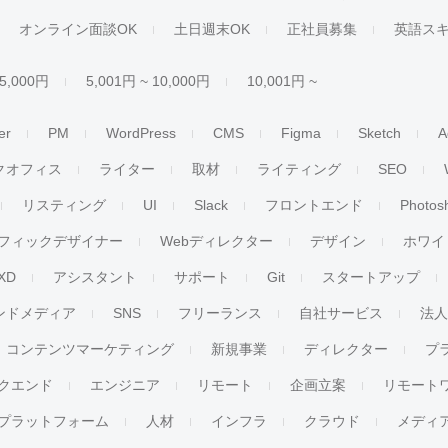
オンライン面談OK
土日週末OK
正社員募集
英語ス
 5,000円
5,001円 ~ 10,000円
10,001円 ~
er
PM
WordPress
CMS
Figma
Sketch
A
クオフィス
ライター
取材
ライティング
SEO
リスティング
UI
Slack
フロントエンド
Photos
フィックデザイナー
Webディレクター
デザイン
ホワイ
XD
アシスタント
サポート
Git
スタートアップ
ンドメディア
SNS
フリーランス
自社サービス
法
コンテンツマーケティング
新規事業
ディレクター
プ
クエンド
エンジニア
リモート
企画立案
リモート
プラットフォーム
人材
インフラ
クラウド
メディ