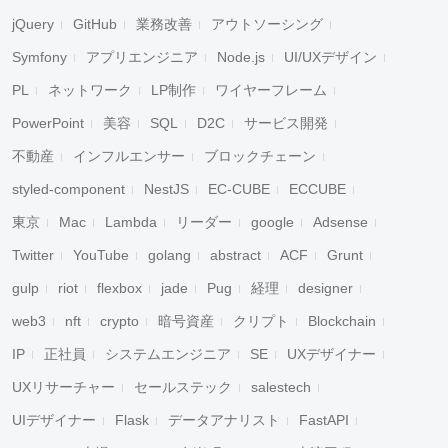
jQuery
GitHub
業務改善
アウトソーシング
Symfony
アプリエンジニア
Node.js
UI/UXデザイン
PL
ネットワーク
LP制作
ワイヤーフレーム
PowerPoint
美容
SQL
D2C
サービス開発
不動産
インフルエンサー
ブロックチェーン
styled-component
NestJS
EC-CUBE
ECCUBE
東京
Mac
Lambda
リーダー
google
Adsense
Twitter
YouTube
golang
abstract
ACF
Grunt
gulp
riot
flexbox
jade
Pug
経理
designer
web3
nft
crypto
暗号資産
クリプト
Blockchain
IP
正社員
システムエンジニア
SE
UXデザイナー
UXリサーチャー
セールステック
salestech
UIデザイナー
Flask
データアナリスト
FastAPI