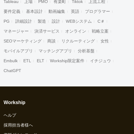
Tableau
上場
PMO
有楽町
Tiktok
上流工程
要件定義
基本設計
動画編集
英語
プログラマー
PG
詳細設計
製造
設計
WEBシステム
C＃
マネージャー
決済サービス
オンライン
戦略立案
SEOマーケティング
商談
リクルーティング
女性
モバイルアプリ
マッチングアプリ
分析基盤
Embulk
ETL
ELT
Workship限定案件
イチジュウ
ChatGPT
Workship
ヘルプ
採用担当者様へ