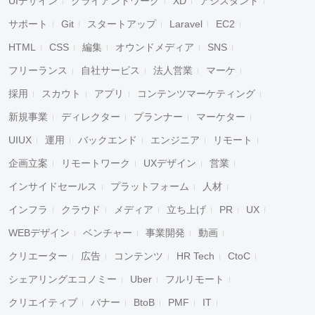
UIデザイン
クライアントワーク
XD
アシスタント
サポート
Git
スタートアップ
Laravel
EC2
HTML
CSS
編集
オウンドメディア
SNS
フリーランス
自社サービス
法人営業
マーケ
採用
スカウト
アプリ
コンテンツマーケティング
新規事業
ディレクター
プランナー
マーケター
UIUX
運用
バックエンド
エンジニア
リモート
企画立案
リモートワーク
UXデザイン
営業
インサイドセールス
プラットフォーム
人材
インフラ
クラウド
メディア
立ち上げ
PR
UX
WEBデザイン
ベンチャー
事業開発
動画
クリエーター
広告
コンテンツ
HR Tech
CtoC
シェアリングエコノミー
Uber
フルリモート
クリエイティブ
バナー
BtoB
PMF
IT