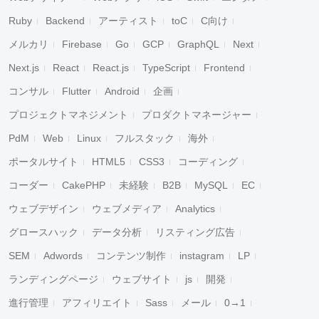
Ruby
Backend
アーティスト
toC
C向け
メルカリ
Firebase
Go
GCP
GraphQL
Next
Next.js
React
React.js
TypeScript
Frontend
コンサル
Flutter
Android
企画
プロジェクトマネジメント
プロダクトマネージャー
PdM
Web
Linux
フルスタック
海外
ポータルサイト
HTML5
CSS3
コーディング
コーダー
CakePHP
未経験
B2B
MySQL
EC
ウェブデザイン
ウェブメディア
Analytics
グロースハック
データ分析
リスティング広告
SEM
Adwords
コンテンツ制作
instagram
LP
ランディングページ
ウェブサイト
js
開発
進行管理
アフィリエイト
Sass
メール
0→1