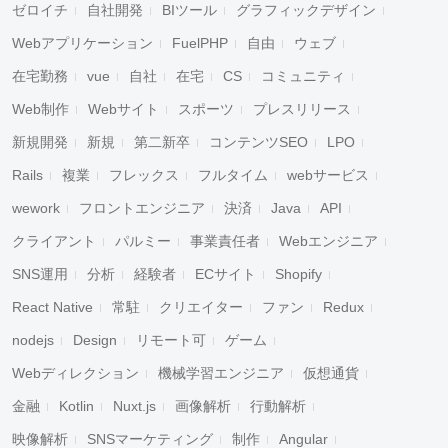
ゼロイチ
自社開発
BIツール
グラフィックデザイン
Webアプリケーション
FuelPHP
自由
ウェブ
在宅勤務
vue
自社
在宅
CS
コミュニティ
Web制作
Webサイト
スポーツ
プレスリリース
新規開発
新規
第二新卒
コンテンツSEO
LPO
Rails
複業
フレックス
フルタイム
webサービス
wework
フロントエンジニア
決済
Java
API
クライアント
パルミー
事業責任者
Webエンジニア
SNS運用
分析
経験者
ECサイト
Shopify
React Native
常駐
クリエイター
ファン
Redux
nodejs
Design
リモート可
ゲーム
Webディレクション
機械学習エンジニア
仮想通貨
金融
Kotlin
Nuxt.js
画像解析
行動解析
映像解析
SNSマーケティング
制作
Angular