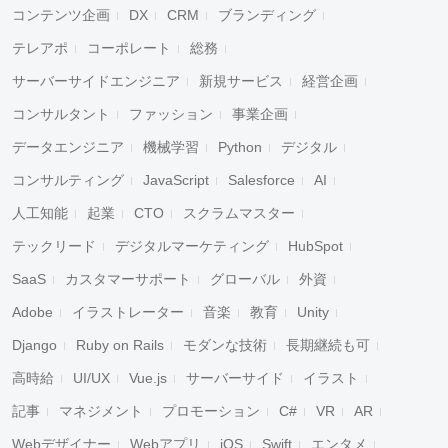
コンテンツ企画
DX
CRM
ブランディング
テレアポ
コーポレート
総務
サーバーサイドエンジニア
新規サービス
経営企画
コンサルタント
ファッション
事業企画
データエンジニア
機械学習
Python
デジタル
コンサルティング
JavaScript
Salesforce
AI
人工知能
起業
CTO
スクラムマスター
テックリード
デジタルマーケティング
HubSpot
SaaS
カスタマーサポート
グローバル
外資
Adobe
イラストレーター
音楽
教育
Unity
Django
Ruby on Rails
モダンな技術
長期継続も可
高時給
UI/UX
Vue.js
サーバーサイド
イラスト
記事
マネジメント
プロモーション
C#
VR
AR
Webデザイナー
Webアプリ
iOS
Swift
エンタメ