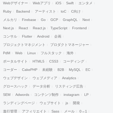
Webデザイナー
Webアプリ
iOS
Swift
エンタメ
Ruby
Backend
アーティスト
toC
C向け
メルカリ
Firebase
Go
GCP
GraphQL
Next
Next.js
React
React.js
TypeScript
Frontend
コンサル
Flutter
Android
企画
プロジェクトマネジメント
プロダクトマネージャー
PdM
Web
Linux
フルスタック
海外
ポータルサイト
HTML5
CSS3
コーディング
コーダー
CakePHP
未経験
B2B
MySQL
EC
ウェブデザイン
ウェブメディア
Analytics
グロースハック
データ分析
リスティング広告
SEM
Adwords
コンテンツ制作
instagram
LP
ランディングページ
ウェブサイト
js
開発
進行管理
アフィリエイト
Sass
メール
0→1