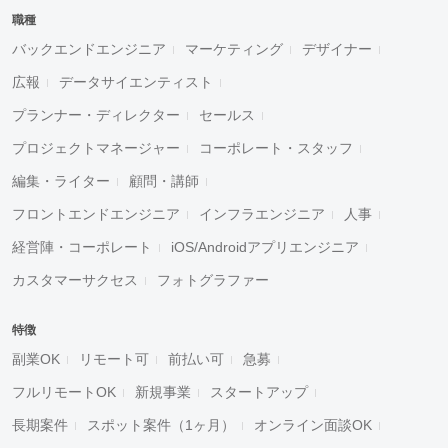
職種
バックエンドエンジニア
マーケティング
デザイナー
広報
データサイエンティスト
プランナー・ディレクター
セールス
プロジェクトマネージャー
コーポレート・スタッフ
編集・ライター
顧問・講師
フロントエンドエンジニア
インフラエンジニア
人事
経営陣・コーポレート
iOS/Androidアプリエンジニア
カスタマーサクセス
フォトグラファー
特徴
副業OK
リモート可
前払い可
急募
フルリモートOK
新規事業
スタートアップ
長期案件
スポット案件（1ヶ月）
オンライン面談OK