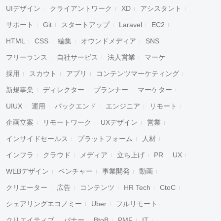
UIデザイン
クライアントワーク
XD
アシスタント
サポート
Git
スタートアップ
Laravel
EC2
HTML
CSS
編集
オウンドメディア
SNS
フリーランス
自社サービス
法人営業
マーケ
採用
スカウト
アプリ
コンテンツマーケティング
新規事業
ディレクター
プランナー
マーケター
UIUX
運用
バックエンド
エンジニア
リモート
企画立案
リモートワーク
UXデザイン
営業
インサイドセールス
プラットフォーム
人材
インフラ
クラウド
メディア
立ち上げ
PR
UX
WEBデザイン
ベンチャー
事業開発
動画
クリエーター
広告
コンテンツ
HR Tech
CtoC
シェアリングエコノミー
Uber
フルリモート
クリエイティブ
バナー
BtoB
PMF
IT