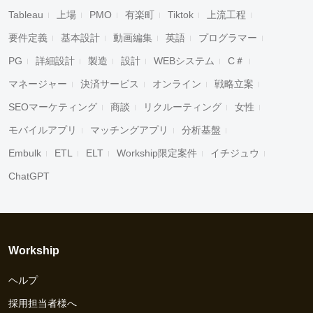
Tableau
上場
PMO
有楽町
Tiktok
上流工程
要件定義
基本設計
動画編集
英語
プログラマー
PG
詳細設計
製造
設計
WEBシステム
C＃
マネージャー
決済サービス
オンライン
戦略立案
SEOマーケティング
商談
リクルーティング
女性
モバイルアプリ
マッチングアプリ
分析基盤
Embulk
ETL
ELT
Workship限定案件
イチジュウ
ChatGPT
Workship
ヘルプ
採用担当者様へ