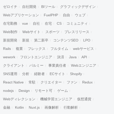
ゼロイチ
自社開発
BIツール
グラフィックデザイン
Webアプリケーション
FuelPHP
自由
ウェブ
在宅勤務
vue
自社
在宅
CS
コミュニティ
Web制作
Webサイト
スポーツ
プレスリリース
新規開発
新規
第二新卒
コンテンツSEO
LPO
Rails
複業
フレックス
フルタイム
webサービス
wework
フロントエンジニア
決済
Java
API
クライアント
パルミー
事業責任者
Webエンジニア
SNS運用
分析
経験者
ECサイト
Shopify
React Native
常駐
クリエイター
ファン
Redux
nodejs
Design
リモート可
ゲーム
Webディレクション
機械学習エンジニア
仮想通貨
金融
Kotlin
Nuxt.js
画像解析
行動解析