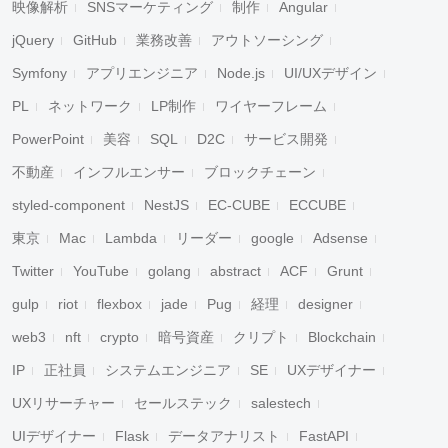
映像解析
SNSマーケティング
制作
Angular
jQuery
GitHub
業務改善
アウトソーシング
Symfony
アプリエンジニア
Node.js
UI/UXデザイン
PL
ネットワーク
LP制作
ワイヤーフレーム
PowerPoint
美容
SQL
D2C
サービス開発
不動産
インフルエンサー
ブロックチェーン
styled-component
NestJS
EC-CUBE
ECCUBE
東京
Mac
Lambda
リーダー
google
Adsense
Twitter
YouTube
golang
abstract
ACF
Grunt
gulp
riot
flexbox
jade
Pug
経理
designer
web3
nft
crypto
暗号資産
クリプト
Blockchain
IP
正社員
システムエンジニア
SE
UXデザイナー
UXリサーチャー
セールステック
salestech
UIデザイナー
Flask
データアナリスト
FastAPI