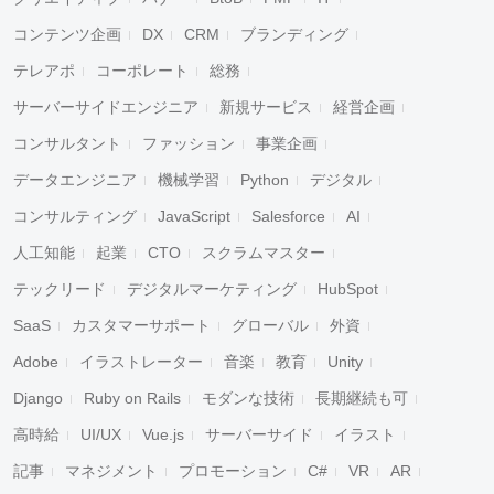
コンテンツ企画
DX
CRM
ブランディング
テレアポ
コーポレート
総務
サーバーサイドエンジニア
新規サービス
経営企画
コンサルタント
ファッション
事業企画
データエンジニア
機械学習
Python
デジタル
コンサルティング
JavaScript
Salesforce
AI
人工知能
起業
CTO
スクラムマスター
テックリード
デジタルマーケティング
HubSpot
SaaS
カスタマーサポート
グローバル
外資
Adobe
イラストレーター
音楽
教育
Unity
Django
Ruby on Rails
モダンな技術
長期継続も可
高時給
UI/UX
Vue.js
サーバーサイド
イラスト
記事
マネジメント
プロモーション
C#
VR
AR