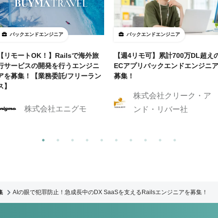
バックエンドエンジニア
バックエンドエンジニア
【リモートOK！】Railsで海外旅
【週4リモ可】累計700万DL超え
行サービスの開発を行うエンジニ
ECアプリバックエンドエンジニ
アを募集！【業務委託/フリーラン
募集！
ス】
株式会社クリーク・ア
株式会社エニグモ
ンド・リバー社
集
AIの眼で犯罪防止！急成長中のDX SaaSを支えるRailsエンジニアを募集！