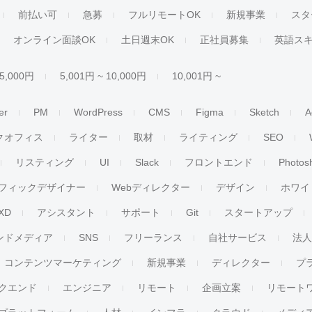
前払い可
急募
フルリモートOK
新規事業
スタ
オンライン面談OK
土日週末OK
正社員募集
英語ス
 5,000円
5,001円 ~ 10,000円
10,001円 ~
er
PM
WordPress
CMS
Figma
Sketch
A
クオフィス
ライター
取材
ライティング
SEO
リスティング
UI
Slack
フロントエンド
Photos
フィックデザイナー
Webディレクター
デザイン
ホワイ
XD
アシスタント
サポート
Git
スタートアップ
ンドメディア
SNS
フリーランス
自社サービス
法
コンテンツマーケティング
新規事業
ディレクター
プ
クエンド
エンジニア
リモート
企画立案
リモート