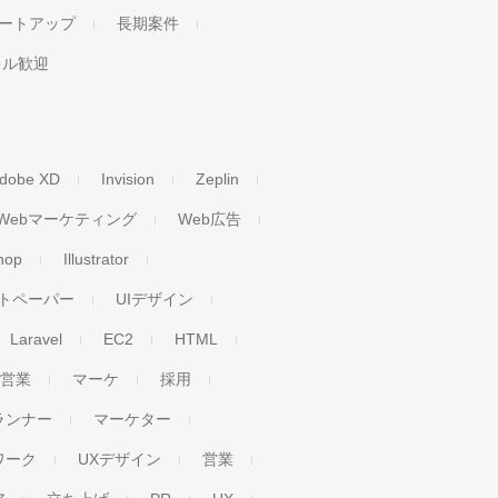
ートアップ
長期案件
キル歓迎
dobe XD
Invision
Zeplin
Webマーケティング
Web広告
hop
Illustrator
トペーパー
UIデザイン
Laravel
EC2
HTML
人営業
マーケ
採用
ランナー
マーケター
ワーク
UXデザイン
営業