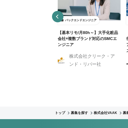
ックエンドエンジニア
バックエンドエンジニア
接契約】データ分析基盤向け
【基本リモ/月80h～】大手化粧品
API開発（Python / FastAP
会社×複数ブランド対応のSMCエ
ンジニア
株式会社クリーク・ア
株式会社Caluck
ンド・リバー社
トップ
募集を探す
株式会社VAAK
募