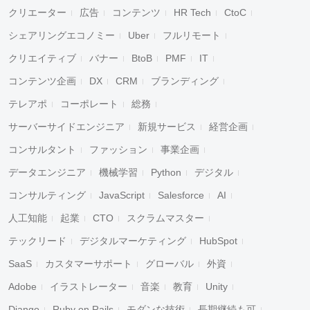
クリエーター
広告
コンテンツ
HR Tech
CtoC
シェアリングエコノミー
Uber
フルリモート
クリエイティブ
バナー
BtoB
PMF
IT
コンテンツ企画
DX
CRM
ブランディング
テレアポ
コーポレート
総務
サーバーサイドエンジニア
新規サービス
経営企画
コンサルタント
ファッション
事業企画
データエンジニア
機械学習
Python
デジタル
コンサルティング
JavaScript
Salesforce
AI
人工知能
起業
CTO
スクラムマスター
テックリード
デジタルマーケティング
HubSpot
SaaS
カスタマーサポート
グローバル
外資
Adobe
イラストレーター
音楽
教育
Unity
Django
Ruby on Rails
モダンな技術
長期継続も可