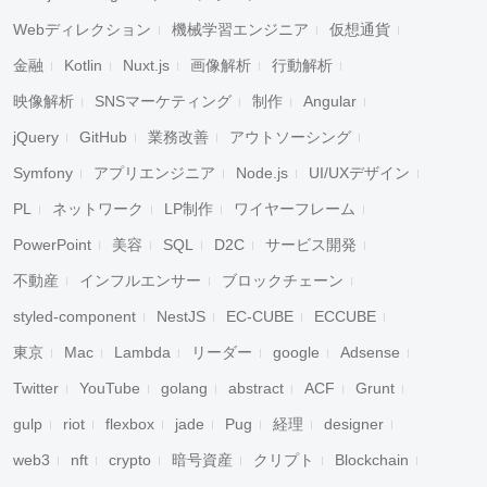
Webディレクション
機械学習エンジニア
仮想通貨
金融
Kotlin
Nuxt.js
画像解析
行動解析
映像解析
SNSマーケティング
制作
Angular
jQuery
GitHub
業務改善
アウトソーシング
Symfony
アプリエンジニア
Node.js
UI/UXデザイン
PL
ネットワーク
LP制作
ワイヤーフレーム
PowerPoint
美容
SQL
D2C
サービス開発
不動産
インフルエンサー
ブロックチェーン
styled-component
NestJS
EC-CUBE
ECCUBE
東京
Mac
Lambda
リーダー
google
Adsense
Twitter
YouTube
golang
abstract
ACF
Grunt
gulp
riot
flexbox
jade
Pug
経理
designer
web3
nft
crypto
暗号資産
クリプト
Blockchain