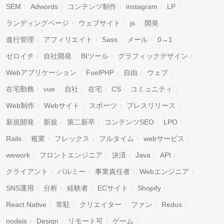
SEM
Adwords
コンテンツ制作
instagram
LP
ランディングページ
ウェブサイト
js
開発
進行管理
アフィリエイト
Sass
メール
0→1
ゼロイチ
自社開発
BIツール
グラフィックデザイン
Webアプリケーション
FuelPHP
自由
ウェブ
在宅勤務
vue
自社
在宅
CS
コミュニティ
Web制作
Webサイト
スポーツ
プレスリリース
新規開発
新規
第二新卒
コンテンツSEO
LPO
Rails
複業
フレックス
フルタイム
webサービス
wework
フロントエンジニア
決済
Java
API
クライアント
パルミー
事業責任者
Webエンジニア
SNS運用
分析
経験者
ECサイト
Shopify
React Native
常駐
クリエイター
ファン
Redux
nodejs
Design
リモート可
ゲーム