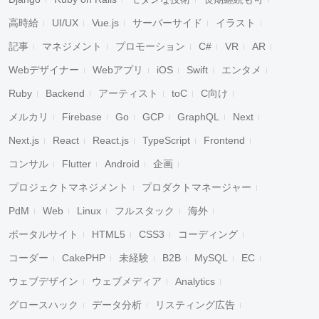
高時給
UI/UX
Vue.js
サーバーサイド
イラスト
記事
マネジメント
プロモーション
C#
VR
AR
Webデザイナー
Webアプリ
iOS
Swift
エンタメ
Ruby
Backend
アーティスト
toC
C向け
メルカリ
Firebase
Go
GCP
GraphQL
Next
Next.js
React
React.js
TypeScript
Frontend
コンサル
Flutter
Android
企画
プロジェクトマネジメント
プロダクトマネージャー
PdM
Web
Linux
フルスタック
海外
ポータルサイト
HTML5
CSS3
コーディング
コーダー
CakePHP
未経験
B2B
MySQL
EC
ウェブデザイン
ウェブメディア
Analytics
グロースハック
データ分析
リスティング広告