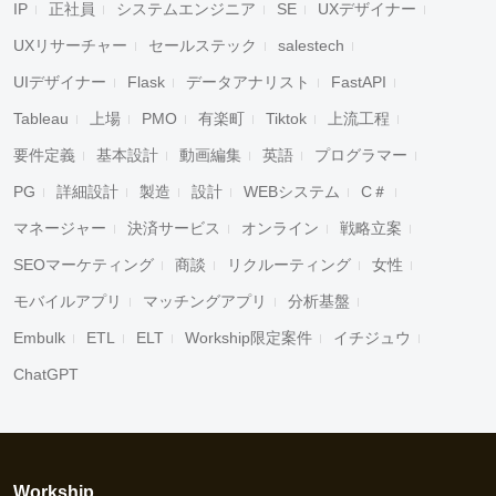
IP
正社員
システムエンジニア
SE
UXデザイナー
UXリサーチャー
セールステック
salestech
UIデザイナー
Flask
データアナリスト
FastAPI
Tableau
上場
PMO
有楽町
Tiktok
上流工程
要件定義
基本設計
動画編集
英語
プログラマー
PG
詳細設計
製造
設計
WEBシステム
C＃
マネージャー
決済サービス
オンライン
戦略立案
SEOマーケティング
商談
リクルーティング
女性
モバイルアプリ
マッチングアプリ
分析基盤
Embulk
ETL
ELT
Workship限定案件
イチジュウ
ChatGPT
Workship