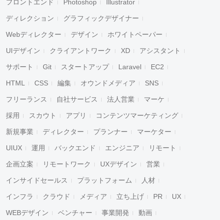
フロントエンド
Photoshop
Illustrator
ディレクション
グラフィックデザイナー
Webディレクター
デザイン
ホワイトペーパー
UIデザイン
クライアントワーク
XD
アシスタント
サポート
Git
スタートアップ
Laravel
EC2
HTML
CSS
編集
オウンドメディア
SNS
フリーランス
自社サービス
法人営業
マーケ
採用
スカウト
アプリ
コンテンツマーケティング
新規事業
ディレクター
プランナー
マーケター
UIUX
運用
バックエンド
エンジニア
リモート
企画立案
リモートワーク
UXデザイン
営業
インサイドセールス
プラットフォーム
人材
インフラ
クラウド
メディア
立ち上げ
PR
UX
WEBデザイン
ベンチャー
事業開発
動画