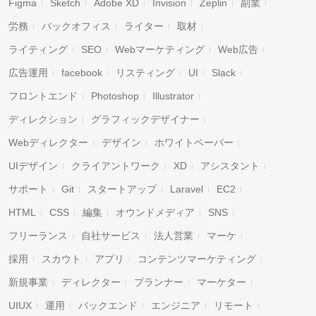
Figma
Sketch
Adobe XD
Invision
Zeplin
副業
労務
バックオフィス
ライター
取材
ライティング
SEO
Webマーケティング
Web広告
広告運用
facebook
リスティング
UI
Slack
フロントエンド
Photoshop
Illustrator
ディレクション
グラフィックデザイナー
Webディレクター
デザイン
ホワイトペーパー
UIデザイン
クライアントワーク
XD
アシスタント
サポート
Git
スタートアップ
Laravel
EC2
HTML
CSS
編集
オウンドメディア
SNS
フリーランス
自社サービス
法人営業
マーケ
採用
スカウト
アプリ
コンテンツマーケティング
新規事業
ディレクター
プランナー
マーケター
UIUX
運用
バックエンド
エンジニア
リモート