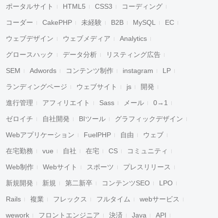
ポータルサイト
HTML5
CSS3
コーディング
コーダー
CakePHP
未経験
B2B
MySQL
EC
ウェブデザイン
ウェブメディア
Analytics
グロースハック
データ分析
リスティング広告
SEM
Adwords
コンテンツ制作
instagram
LP
ランディングページ
ウェブサイト
js
開発
進行管理
アフィリエイト
Sass
メール
0→1
ゼロイチ
自社開発
BIツール
グラフィックデザイン
Webアプリケーション
FuelPHP
自由
ウェブ
在宅勤務
vue
自社
在宅
CS
コミュニティ
Web制作
Webサイト
スポーツ
プレスリリース
新規開発
新規
第二新卒
コンテンツSEO
LPO
Rails
複業
フレックス
フルタイム
webサービス
wework
フロントエンジニア
決済
Java
API