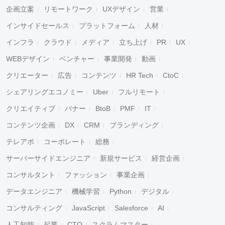
企画立案
リモートワーク
UXデザイン
営業
インサイドセールス
プラットフォーム
人材
インフラ
クラウド
メディア
立ち上げ
PR
UX
WEBデザイン
ベンチャー
事業開発
動画
クリエーター
広告
コンテンツ
HR Tech
CtoC
シェアリングエコノミー
Uber
フルリモート
クリエイティブ
バナー
BtoB
PMF
IT
コンテンツ企画
DX
CRM
ブランディング
テレアポ
コーポレート
総務
サーバーサイドエンジニア
新規サービス
経営企画
コンサルタント
ファッション
事業企画
データエンジニア
機械学習
Python
デジタル
コンサルティング
JavaScript
Salesforce
AI
人工知能
起業
CTO
スクラムマスター