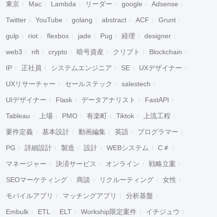
東京
Mac
Lambda
リーダー
google
Adsense
Twitter
YouTube
golang
abstract
ACF
Grunt
gulp
riot
flexbox
jade
Pug
経理
designer
web3
nft
crypto
暗号資産
クリプト
Blockchain
IP
正社員
システムエンジニア
SE
UXデザイナー
UXリサーチャー
セールステック
salestech
UIデザイナー
Flask
データアナリスト
FastAPI
Tableau
上場
PMO
有楽町
Tiktok
上流工程
要件定義
基本設計
動画編集
英語
プログラマー
PG
詳細設計
製造
設計
WEBシステム
C＃
マネージャー
決済サービス
オンライン
戦略立案
SEOマーケティング
商談
リクルーティング
女性
モバイルアプリ
マッチングアプリ
分析基盤
Embulk
ETL
ELT
Workship限定案件
イチジュウ