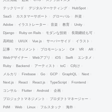
テックリード
デジタルマーケティング
HubSpot
SaaS
カスタマーサポート
グローバル
外資
Adobe
イラストレーター
音楽
教育
Unity
Django
Ruby on Rails
モダンな技術
長期継続も可
高時給
UI/UX
Vue.js
サーバーサイド
イラスト
記事
マネジメント
プロモーション
C#
VR
AR
Webデザイナー
Webアプリ
iOS
Swift
エンタメ
Ruby
Backend
アーティスト
toC
C向け
メルカリ
Firebase
Go
GCP
GraphQL
Next
Next.js
React
React.js
TypeScript
Frontend
コンサル
Flutter
Android
企画
プロジェクトマネジメント
プロダクトマネージャー
PdM
Web
Linux
フルスタック
海外