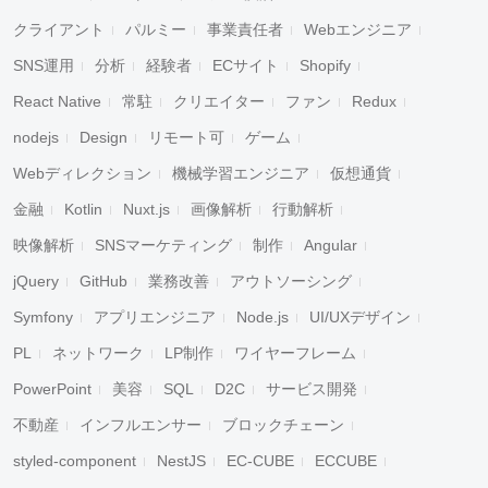
クライアント
パルミー
事業責任者
Webエンジニア
SNS運用
分析
経験者
ECサイト
Shopify
React Native
常駐
クリエイター
ファン
Redux
nodejs
Design
リモート可
ゲーム
Webディレクション
機械学習エンジニア
仮想通貨
金融
Kotlin
Nuxt.js
画像解析
行動解析
映像解析
SNSマーケティング
制作
Angular
jQuery
GitHub
業務改善
アウトソーシング
Symfony
アプリエンジニア
Node.js
UI/UXデザイン
PL
ネットワーク
LP制作
ワイヤーフレーム
PowerPoint
美容
SQL
D2C
サービス開発
不動産
インフルエンサー
ブロックチェーン
styled-component
NestJS
EC-CUBE
ECCUBE