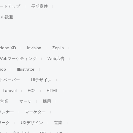
ートアップ
長期案件
キル歓迎
dobe XD
Invision
Zeplin
Webマーケティング
Web広告
hop
Illustrator
トペーパー
UIデザイン
Laravel
EC2
HTML
人営業
マーケ
採用
ランナー
マーケター
ワーク
UXデザイン
営業