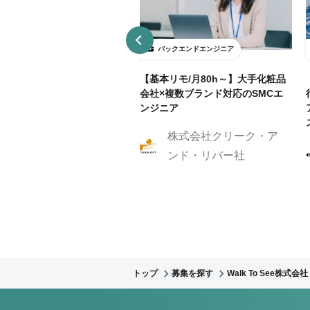
ックエンドエンジニア
バックエンドエンジニア
接契約】データ分析基盤向け
【基本リモ/月80h～】大手化粧品
API開発（Python / FastAP
会社×複数ブランド対応のSMCエ
ンジニア
株式会社クリーク・ア
株式会社Caluck
ンド・リバー社
トップ
募集を探す
Walk To See株式会社