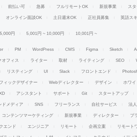
前払い可
急募
フルリモートOK
新規事業
スタ
オンライン面談OK
土日週末OK
正社員募集
英語ス
 5,000円
5,001円 ~ 10,000円
10,001円 ~
er
PM
WordPress
CMS
Figma
Sketch
A
クオフィス
ライター
取材
ライティング
SEO
リスティング
UI
Slack
フロントエンド
Photos
フィックデザイナー
Webディレクター
デザイン
ホワイ
XD
アシスタント
サポート
Git
スタートアップ
ンドメディア
SNS
フリーランス
自社サービス
法
コンテンツマーケティング
新規事業
ディレクター
プ
クエンド
エンジニア
リモート
企画立案
リモート