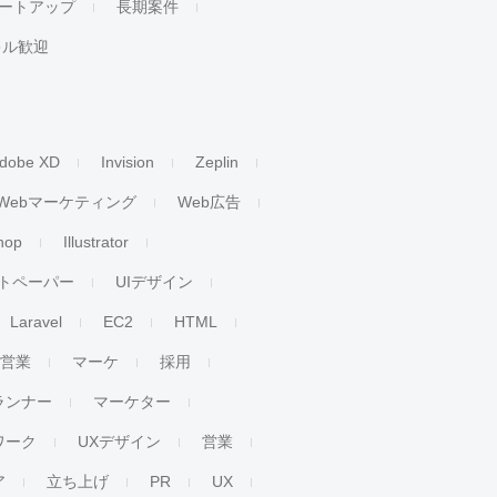
ートアップ
長期案件
キル歓迎
dobe XD
Invision
Zeplin
Webマーケティング
Web広告
hop
Illustrator
トペーパー
UIデザイン
Laravel
EC2
HTML
人営業
マーケ
採用
ランナー
マーケター
ワーク
UXデザイン
営業
ア
立ち上げ
PR
UX