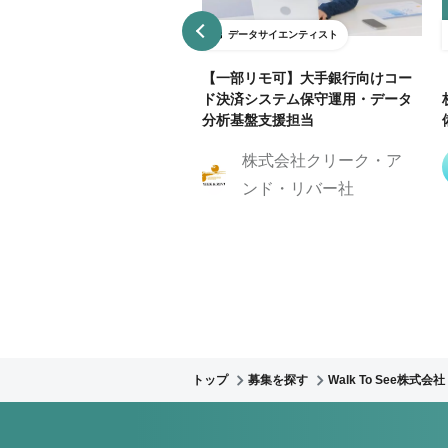
ータサイエンティスト
データサイエンティスト
95万】電力・エネルギー領域
【一部リモ可】大手銀行向けコー
タ分析担当（Snowflake/B
ド決済システム保守運用・データ
分析基盤支援担当
株式会社クリーク・ア
株式会社クリーク・ア
ンド・リバー社
ンド・リバー社
トップ
募集を探す
Walk To See株式会社