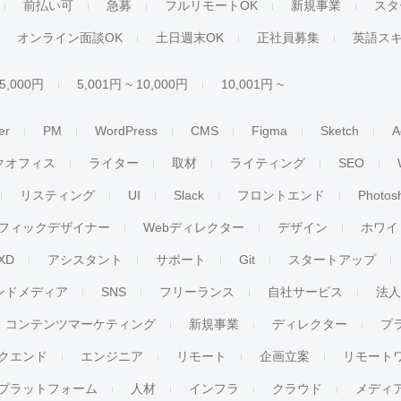
前払い可
急募
フルリモートOK
新規事業
スタ
オンライン面談OK
土日週末OK
正社員募集
英語ス
 5,000円
5,001円 ~ 10,000円
10,001円 ~
er
PM
WordPress
CMS
Figma
Sketch
A
クオフィス
ライター
取材
ライティング
SEO
リスティング
UI
Slack
フロントエンド
Photos
フィックデザイナー
Webディレクター
デザイン
ホワイ
XD
アシスタント
サポート
Git
スタートアップ
ンドメディア
SNS
フリーランス
自社サービス
法
コンテンツマーケティング
新規事業
ディレクター
プ
クエンド
エンジニア
リモート
企画立案
リモート
プラットフォーム
人材
インフラ
クラウド
メディ