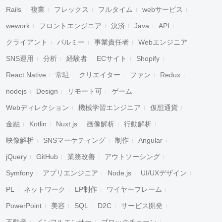
Rails
複業
フレックス
フルタイム
webサービス
wework
フロントエンジニア
決済
Java
API
クライアント
パルミー
事業責任者
Webエンジニア
SNS運用
分析
経験者
ECサイト
Shopify
React Native
常駐
クリエイター
ファン
Redux
nodejs
Design
リモート可
ゲーム
Webディレクション
機械学習エンジニア
仮想通貨
金融
Kotlin
Nuxt.js
画像解析
行動解析
映像解析
SNSマーケティング
制作
Angular
jQuery
GitHub
業務改善
アウトソーシング
Symfony
アプリエンジニア
Node.js
UI/UXデザイン
PL
ネットワーク
LP制作
ワイヤーフレーム
PowerPoint
美容
SQL
D2C
サービス開発