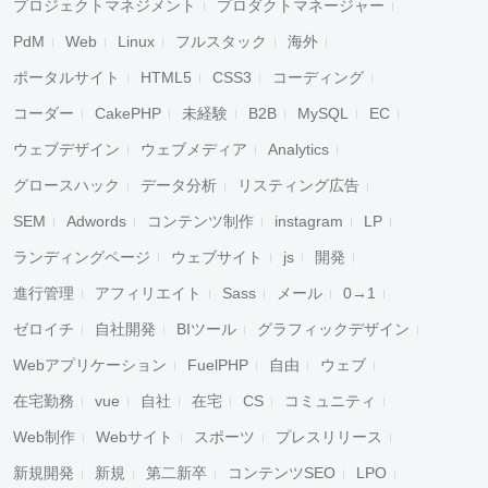
プロジェクトマネジメント
プロダクトマネージャー
PdM
Web
Linux
フルスタック
海外
ポータルサイト
HTML5
CSS3
コーディング
コーダー
CakePHP
未経験
B2B
MySQL
EC
ウェブデザイン
ウェブメディア
Analytics
グロースハック
データ分析
リスティング広告
SEM
Adwords
コンテンツ制作
instagram
LP
ランディングページ
ウェブサイト
js
開発
進行管理
アフィリエイト
Sass
メール
0→1
ゼロイチ
自社開発
BIツール
グラフィックデザイン
Webアプリケーション
FuelPHP
自由
ウェブ
在宅勤務
vue
自社
在宅
CS
コミュニティ
Web制作
Webサイト
スポーツ
プレスリリース
新規開発
新規
第二新卒
コンテンツSEO
LPO