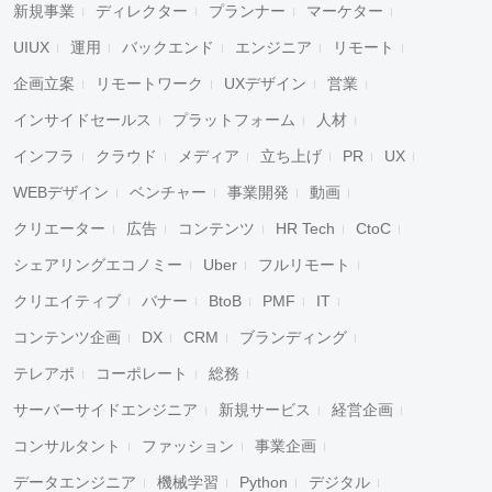
新規事業
ディレクター
プランナー
マーケター
UIUX
運用
バックエンド
エンジニア
リモート
企画立案
リモートワーク
UXデザイン
営業
インサイドセールス
プラットフォーム
人材
インフラ
クラウド
メディア
立ち上げ
PR
UX
WEBデザイン
ベンチャー
事業開発
動画
クリエーター
広告
コンテンツ
HR Tech
CtoC
シェアリングエコノミー
Uber
フルリモート
クリエイティブ
バナー
BtoB
PMF
IT
コンテンツ企画
DX
CRM
ブランディング
テレアポ
コーポレート
総務
サーバーサイドエンジニア
新規サービス
経営企画
コンサルタント
ファッション
事業企画
データエンジニア
機械学習
Python
デジタル