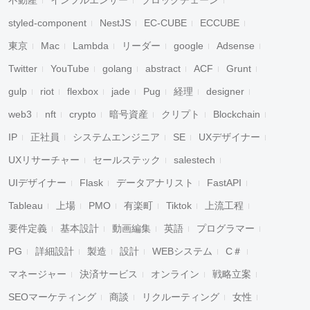
不動産
インフルエンサー
ブロックチェーン
styled-component
NestJS
EC-CUBE
ECCUBE
東京
Mac
Lambda
リーダー
google
Adsense
Twitter
YouTube
golang
abstract
ACF
Grunt
gulp
riot
flexbox
jade
Pug
経理
designer
web3
nft
crypto
暗号資産
クリプト
Blockchain
IP
正社員
システムエンジニア
SE
UXデザイナー
UXリサーチャー
セールステック
salestech
UIデザイナー
Flask
データアナリスト
FastAPI
Tableau
上場
PMO
有楽町
Tiktok
上流工程
要件定義
基本設計
動画編集
英語
プログラマー
PG
詳細設計
製造
設計
WEBシステム
C＃
マネージャー
決済サービス
オンライン
戦略立案
SEOマーケティング
商談
リクルーティング
女性