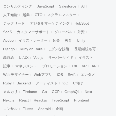
コンサルティング
JavaScript
Salesforce
AI
人工知能
起業
CTO
スクラムマスター
テックリード
デジタルマーケティング
HubSpot
SaaS
カスタマーサポート
グローバル
外資
Adobe
イラストレーター
音楽
教育
Unity
Django
Ruby on Rails
モダンな技術
長期継続も可
高時給
UI/UX
Vue.js
サーバーサイド
イラスト
記事
マネジメント
プロモーション
C#
VR
AR
Webデザイナー
Webアプリ
iOS
Swift
エンタメ
Ruby
Backend
アーティスト
toC
C向け
メルカリ
Firebase
Go
GCP
GraphQL
Next
Next.js
React
React.js
TypeScript
Frontend
コンサル
Flutter
Android
企画