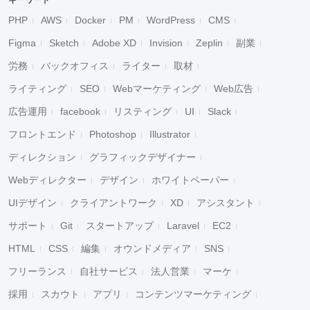
キーワード
PHP
AWS
Docker
PM
WordPress
CMS
Figma
Sketch
Adobe XD
Invision
Zeplin
副業
労務
バックオフィス
ライター
取材
ライティング
SEO
Webマーケティング
Web広告
広告運用
facebook
リスティング
UI
Slack
フロントエンド
Photoshop
Illustrator
ディレクション
グラフィックデザイナー
Webディレクター
デザイン
ホワイトペーパー
UIデザイン
クライアントワーク
XD
アシスタント
サポート
Git
スタートアップ
Laravel
EC2
HTML
CSS
編集
オウンドメディア
SNS
フリーランス
自社サービス
法人営業
マーケ
採用
スカウト
アプリ
コンテンツマーケティング