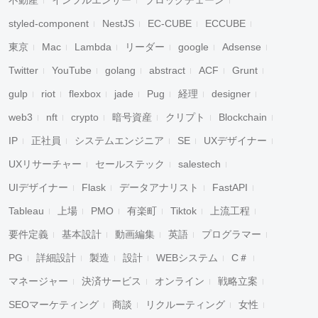
不動産
インフルエンサー
ブロックチェーン
styled-component
NestJS
EC-CUBE
ECCUBE
東京
Mac
Lambda
リーダー
google
Adsense
Twitter
YouTube
golang
abstract
ACF
Grunt
gulp
riot
flexbox
jade
Pug
経理
designer
web3
nft
crypto
暗号資産
クリプト
Blockchain
IP
正社員
システムエンジニア
SE
UXデザイナー
UXリサーチャー
セールステック
salestech
UIデザイナー
Flask
データアナリスト
FastAPI
Tableau
上場
PMO
有楽町
Tiktok
上流工程
要件定義
基本設計
動画編集
英語
プログラマー
PG
詳細設計
製造
設計
WEBシステム
C＃
マネージャー
決済サービス
オンライン
戦略立案
SEOマーケティング
商談
リクルーティング
女性