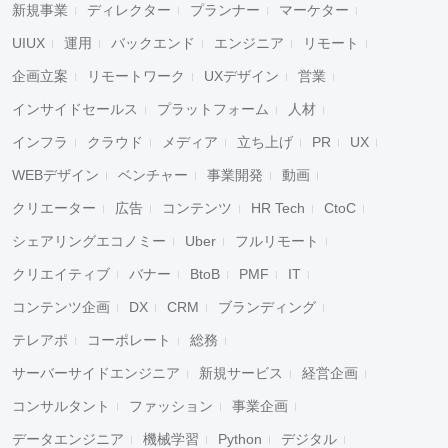
新規事業
ディレクター
プランナー
マーケター
UIUX
運用
バックエンド
エンジニア
リモート
企画立案
リモートワーク
UXデザイン
営業
インサイドセールス
プラットフォーム
人材
インフラ
クラウド
メディア
立ち上げ
PR
UX
WEBデザイン
ベンチャー
事業開発
動画
クリエーター
広告
コンテンツ
HR Tech
CtoC
シェアリングエコノミー
Uber
フルリモート
クリエイティブ
バナー
BtoB
PMF
IT
コンテンツ企画
DX
CRM
ブランディング
テレアポ
コーポレート
総務
サーバーサイドエンジニア
新規サービス
経営企画
コンサルタント
ファッション
事業企画
データエンジニア
機械学習
Python
デジタル