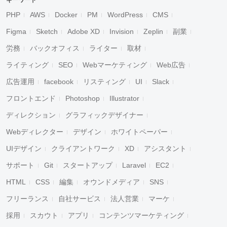
キーワード
PHP
AWS
Docker
PM
WordPress
CMS
Figma
Sketch
Adobe XD
Invision
Zeplin
副業
労務
バックオフィス
ライター
取材
ライティング
SEO
Webマーケティング
Web広告
広告運用
facebook
リスティング
UI
Slack
フロントエンド
Photoshop
Illustrator
ディレクション
グラフィックデザイナー
Webディレクター
デザイン
ホワイトペーパー
UIデザイン
クライアントワーク
XD
アシスタント
サポート
Git
スタートアップ
Laravel
EC2
HTML
CSS
編集
オウンドメディア
SNS
フリーランス
自社サービス
法人営業
マーケ
採用
スカウト
アプリ
コンテンツマーケティング