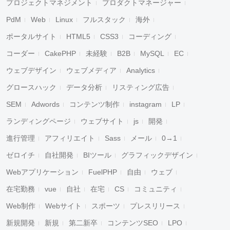
プロジェクトマネジメント
プロダクトマネージャー
PdM
Web
Linux
フルスタック
海外
ポータルサイト
HTML5
CSS3
コーディング
コーダー
CakePHP
未経験
B2B
MySQL
EC
ウェブデザイン
ウェブメディア
Analytics
グロースハック
データ分析
リスティング広告
SEM
Adwords
コンテンツ制作
instagram
LP
ランディングページ
ウェブサイト
js
開発
進行管理
アフィリエイト
Sass
メール
0→1
ゼロイチ
自社開発
BIツール
グラフィックデザイン
Webアプリケーション
FuelPHP
自由
ウェブ
在宅勤務
vue
自社
在宅
CS
コミュニティ
Web制作
Webサイト
スポーツ
プレスリリース
新規開発
新規
第二新卒
コンテンツSEO
LPO