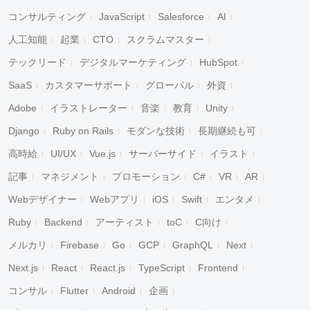
コンサルティング
JavaScript
Salesforce
AI
人工知能
起業
CTO
スクラムマスター
テックリード
デジタルマーケティング
HubSpot
SaaS
カスタマーサポート
グローバル
外資
Adobe
イラストレーター
音楽
教育
Unity
Django
Ruby on Rails
モダンな技術
長期継続も可
高時給
UI/UX
Vue.js
サーバーサイド
イラスト
記事
マネジメント
プロモーション
C#
VR
AR
Webデザイナー
Webアプリ
iOS
Swift
エンタメ
Ruby
Backend
アーティスト
toC
C向け
メルカリ
Firebase
Go
GCP
GraphQL
Next
Next.js
React
React.js
TypeScript
Frontend
コンサル
Flutter
Android
企画