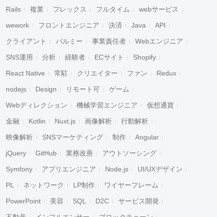
Rails
複業
フレックス
フルタイム
webサービス
wework
フロントエンジニア
決済
Java
API
クライアント
パルミー
事業責任者
Webエンジニア
SNS運用
分析
経験者
ECサイト
Shopify
React Native
常駐
クリエイター
ファン
Redux
nodejs
Design
リモート可
ゲーム
Webディレクション
機械学習エンジニア
仮想通貨
金融
Kotlin
Nuxt.js
画像解析
行動解析
映像解析
SNSマーケティング
制作
Angular
jQuery
GitHub
業務改善
アウトソーシング
Symfony
アプリエンジニア
Node.js
UI/UXデザイン
PL
ネットワーク
LP制作
ワイヤーフレーム
PowerPoint
美容
SQL
D2C
サービス開発