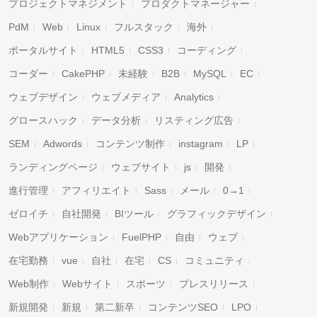
プロジェクトマネジメント
プロダクトマネージャー
PdM
Web
Linux
フルスタック
海外
ポータルサイト
HTML5
CSS3
コーディング
コーダー
CakePHP
未経験
B2B
MySQL
EC
ウェブデザイン
ウェブメディア
Analytics
グロースハック
データ分析
リスティング広告
SEM
Adwords
コンテンツ制作
instagram
LP
ランディングページ
ウェブサイト
js
開発
進行管理
アフィリエイト
Sass
メール
0→1
ゼロイチ
自社開発
BIツール
グラフィックデザイン
Webアプリケーション
FuelPHP
自由
ウェブ
在宅勤務
vue
自社
在宅
CS
コミュニティ
Web制作
Webサイト
スポーツ
プレスリリース
新規開発
新規
第二新卒
コンテンツSEO
LPO