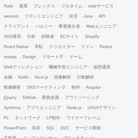
Rails
複業
フレックス
フルタイム
webサービス
wework
フロントエンジニア
決済
Java
API
クライアント
パルミー
事業責任者
Webエンジニア
SNS運用
分析
経験者
ECサイト
Shopify
React Native
常駐
クリエイター
ファン
Redux
nodejs
Design
リモート可
ゲーム
Webディレクション
機械学習エンジニア
仮想通貨
金融
Kotlin
Nuxt.js
画像解析
行動解析
映像解析
SNSマーケティング
制作
Angular
jQuery
GitHub
業務改善
アウトソーシング
Symfony
アプリエンジニア
Node.js
UI/UXデザイン
PL
ネットワーク
LP制作
ワイヤーフレーム
PowerPoint
美容
SQL
D2C
サービス開発