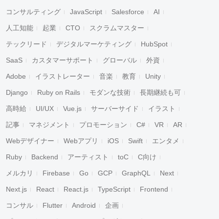
コンサルティング
JavaScript
Salesforce
AI
人工知能
起業
CTO
スクラムマスター
テックリード
デジタルマーケティング
HubSpot
SaaS
カスタマーサポート
グローバル
外資
Adobe
イラストレーター
音楽
教育
Unity
Django
Ruby on Rails
モダンな技術
長期継続も可
高時給
UI/UX
Vue.js
サーバーサイド
イラスト
記事
マネジメント
プロモーション
C#
VR
AR
Webデザイナー
Webアプリ
iOS
Swift
エンタメ
Ruby
Backend
アーティスト
toC
C向け
メルカリ
Firebase
Go
GCP
GraphQL
Next
Next.js
React
React.js
TypeScript
Frontend
コンサル
Flutter
Android
企画