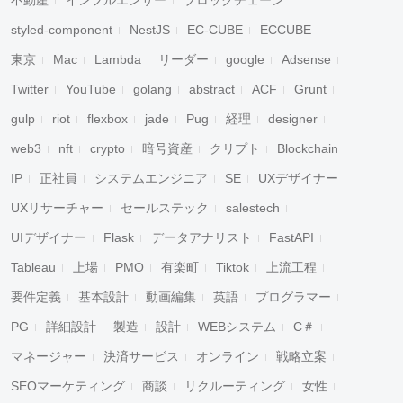
不動産
インフルエンサー
ブロックチェーン
styled-component
NestJS
EC-CUBE
ECCUBE
東京
Mac
Lambda
リーダー
google
Adsense
Twitter
YouTube
golang
abstract
ACF
Grunt
gulp
riot
flexbox
jade
Pug
経理
designer
web3
nft
crypto
暗号資産
クリプト
Blockchain
IP
正社員
システムエンジニア
SE
UXデザイナー
UXリサーチャー
セールステック
salestech
UIデザイナー
Flask
データアナリスト
FastAPI
Tableau
上場
PMO
有楽町
Tiktok
上流工程
要件定義
基本設計
動画編集
英語
プログラマー
PG
詳細設計
製造
設計
WEBシステム
C＃
マネージャー
決済サービス
オンライン
戦略立案
SEOマーケティング
商談
リクルーティング
女性