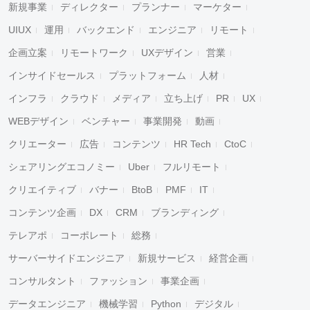
新規事業
ディレクター
プランナー
マーケター
UIUX
運用
バックエンド
エンジニア
リモート
企画立案
リモートワーク
UXデザイン
営業
インサイドセールス
プラットフォーム
人材
インフラ
クラウド
メディア
立ち上げ
PR
UX
WEBデザイン
ベンチャー
事業開発
動画
クリエーター
広告
コンテンツ
HR Tech
CtoC
シェアリングエコノミー
Uber
フルリモート
クリエイティブ
バナー
BtoB
PMF
IT
コンテンツ企画
DX
CRM
ブランディング
テレアポ
コーポレート
総務
サーバーサイドエンジニア
新規サービス
経営企画
コンサルタント
ファッション
事業企画
データエンジニア
機械学習
Python
デジタル