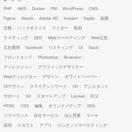
キーワード
PHP
AWS
Docker
PM
WordPress
CMS
Figma
Sketch
Adobe XD
Invision
Zeplin
副業
労務
バックオフィス
ライター
取材
ライティング
SEO
Webマーケティング
Web広告
広告運用
facebook
リスティング
UI
Slack
フロントエンド
Photoshop
Illustrator
ディレクション
グラフィックデザイナー
Webディレクター
デザイン
ホワイトペーパー
UIデザイン
クライアントワーク
XD
アシスタント
サポート
Git
スタートアップ
Laravel
EC2
HTML
CSS
編集
オウンドメディア
SNS
フリーランス
自社サービス
法人営業
マーケ
採用
スカウト
アプリ
コンテンツマーケティング