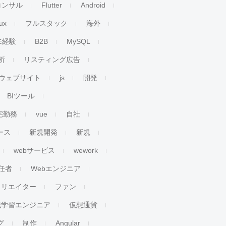
コンサル
Flutter
Android
ux
フルスタック
海外
未経験
B2B
MySQL
析
リスティング広告
ウェブサイト
js
開発
BIツール
宅勤務
vue
自社
ース
新規開発
新規
webサービス
wework
任者
Webエンジニア
クリエイター
ファン
械学習エンジニア
仮想通貨
グ
制作
Angular