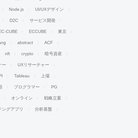
Node.js
UI/UXデザイン
D2C
サービス開発
EC-CUBE
ECCUBE
東京
ang
abstract
ACF
nft
crypto
暗号資産
ナー
UXリサーチャー
PI
Tableau
上場
語
プログラマー
PG
オンライン
戦略立案
チングアプリ
分析基盤