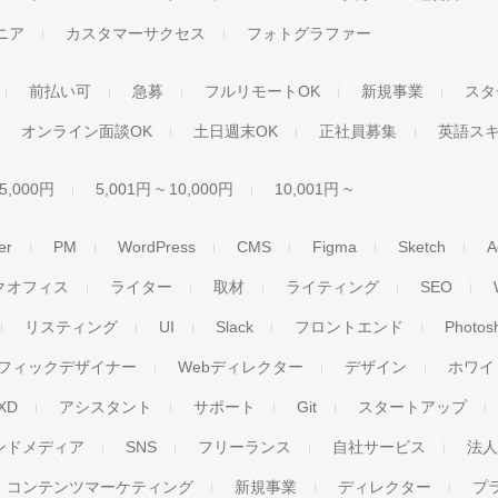
ジニア
カスタマーサクセス
フォトグラファー
前払い可
急募
フルリモートOK
新規事業
スタ
オンライン面談OK
土日週末OK
正社員募集
英語ス
 5,000円
5,001円 ~ 10,000円
10,001円 ~
er
PM
WordPress
CMS
Figma
Sketch
A
クオフィス
ライター
取材
ライティング
SEO
リスティング
UI
Slack
フロントエンド
Photos
フィックデザイナー
Webディレクター
デザイン
ホワイ
XD
アシスタント
サポート
Git
スタートアップ
ンドメディア
SNS
フリーランス
自社サービス
法
コンテンツマーケティング
新規事業
ディレクター
プ