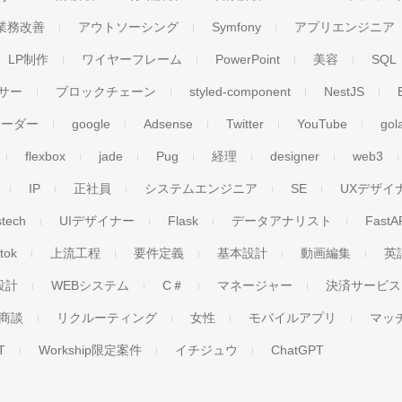
業務改善
アウトソーシング
Symfony
アプリエンジニア
LP制作
ワイヤーフレーム
PowerPoint
美容
SQL
サー
ブロックチェーン
styled-component
NestJS
リーダー
google
Adsense
Twitter
YouTube
gol
flexbox
jade
Pug
経理
designer
web3
IP
正社員
システムエンジニア
SE
UXデザイ
stech
UIデザイナー
Flask
データアナリスト
FastA
ktok
上流工程
要件定義
基本設計
動画編集
英
設計
WEBシステム
C＃
マネージャー
決済サービス
商談
リクルーティング
女性
モバイルアプリ
マッ
T
Workship限定案件
イチジュウ
ChatGPT