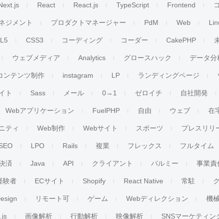
Next.js
React
React.js
TypeScript
Frontend
ネジメント
プロダクトマネージャー
PdM
Web
Lin
L5
CSS3
コーディング
コーダー
CakePHP
ウェブメディア
Analytics
グロースハック
データ分
コンテンツ制作
instagram
LP
ランディングページ
イト
Sass
メール
0→1
ゼロイチ
自社開発
Webアプリケーション
FuelPHP
自由
ウェブ
在
ニティ
Web制作
Webサイト
スポーツ
プレスリリ
SEO
LPO
Rails
複業
フレックス
フルタイム
決済
Java
API
クライアント
パルミー
事業責
経験者
ECサイト
Shopify
React Native
常駐
esign
リモート可
ゲーム
Webディレクション
機
.js
画像解析
行動解析
映像解析
SNSマーケティン