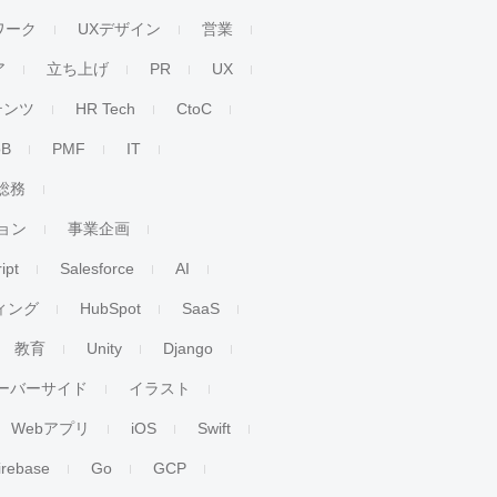
ワーク
UXデザイン
営業
ア
立ち上げ
PR
UX
テンツ
HR Tech
CtoC
oB
PMF
IT
総務
ョン
事業企画
ipt
Salesforce
AI
ィング
HubSpot
SaaS
教育
Unity
Django
ーバーサイド
イラスト
Webアプリ
iOS
Swift
irebase
Go
GCP