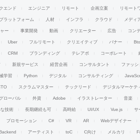
クエンド
エンジニア
リモート
企画立案
リモート
プラットフォーム
人材
インフラ
クラウド
メディ
チャー
事業開発
動画
クリエーター
広告
コン
Uber
フルリモート
クリエイティブ
バナー
Bt
CRM
ブランディング
テレアポ
コーポレート
ア
新規サービス
経営企画
コンサルタント
ファッシ
械学習
Python
デジタル
コンサルティング
JavaScr
CTO
スクラムマスター
テックリード
デジタルマーケテ
グローバル
外資
Adobe
イラストレーター
音楽
ンな技術
長期継続も可
高時給
UI/UX
Vue.js
サ
プロモーション
C#
VR
AR
Webデザイナー
Backend
アーティスト
toC
C向け
メルカリ
F