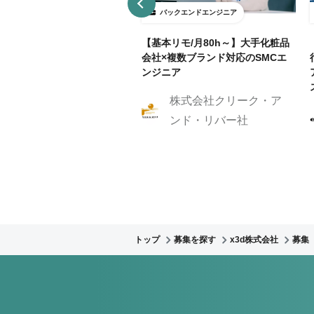
ックエンドエンジニア
バックエンドエンジニア
接契約】データ分析基盤向け
【基本リモ/月80h～】大手化粧品
API開発（Python / FastAP
会社×複数ブランド対応のSMCエ
ンジニア
株式会社クリーク・ア
株式会社Caluck
ンド・リバー社
トップ
募集を探す
x3d株式会社
募集