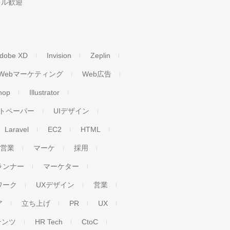
キル歓迎
dobe XD
Invision
Zeplin
Webマーケティング
Web広告
hop
Illustrator
トペーパー
UIデザイン
Laravel
EC2
HTML
人営業
マーケ
採用
ランナー
マーケター
ワーク
UXデザイン
営業
ア
立ち上げ
PR
UX
テンツ
HR Tech
CtoC