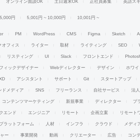
オンライン面談OK
土日週末OK
正社員募集
英語ス
 5,000円
5,001円 ~ 10,000円
10,001円 ~
er
PM
WordPress
CMS
Figma
Sketch
A
クオフィス
ライター
取材
ライティング
SEO
リスティング
UI
Slack
フロントエンド
Photos
フィックデザイナー
Webディレクター
デザイン
ホワイ
XD
アシスタント
サポート
Git
スタートアップ
ンドメディア
SNS
フリーランス
自社サービス
法
コンテンツマーケティング
新規事業
ディレクター
プ
クエンド
エンジニア
リモート
企画立案
リモート
プラットフォーム
人材
インフラ
クラウド
メディ
チャー
事業開発
動画
クリエーター
広告
コン