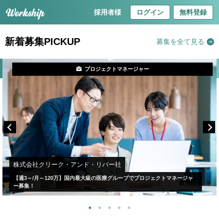
採用者様
ログイン
無料登録
新着募集PICKUP
募集を全て見る
プロジェクトマネージャー
株式会社クリーク・アンド・リバー社
【週3～/月～120万】国内最大級の医療グループでプロジェクトマネージャ
ー募集！