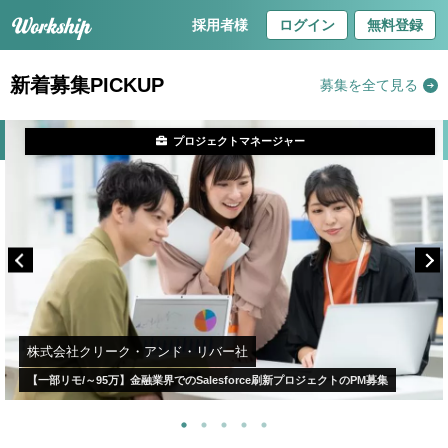
採用者様
ログイン
無料登録
新着募集PICKUP
募集を全て見る
プロジェクトマネージャー
株式会社クリーク・アンド・リバー社
【一部リモ/～95万】金融業界でのSalesforce刷新プロジェクトのPM募集