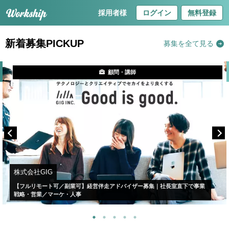
採用者様
ログイン
無料登録
新着募集PICKUP
募集を全て見る
顧問・講師
株式会社GIG
【フルリモート可／副業可】経営伴走アドバイザー募集｜社長室直下で事業
戦略・営業／マーケ・人事