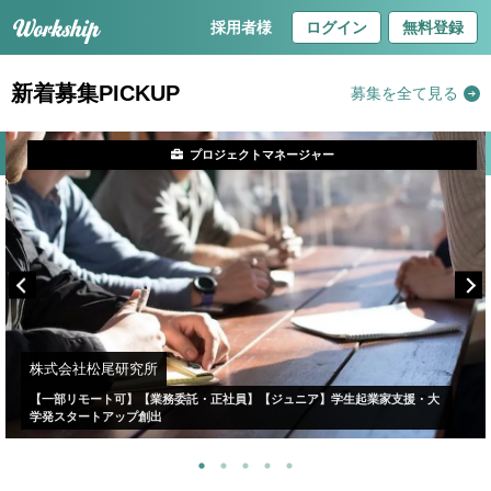
採用者様
ログイン
無料登録
新着募集PICKUP
募集を全て見る
プロジェクトマネージャー
株式会社松尾研究所
【一部リモート可】【業務委託・正社員】【ジュニア】学生起業家支援・大
学発スタートアップ創出