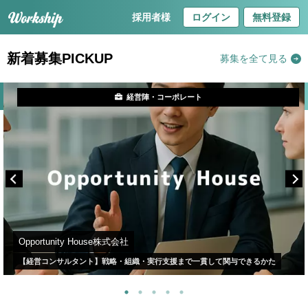
採用者様
ログイン
無料登録
新着募集PICKUP
募集を全て見る
経営陣・コーポレート
Opportunity House株式会社
【経営コンサルタント】戦略・組織・実行支援まで一貫して関与できるかた