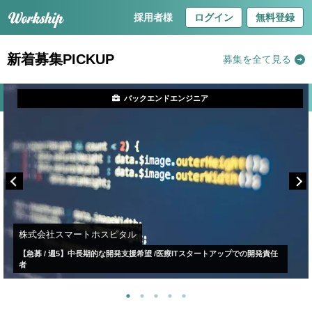
採用者様
ログイン
無料登録
新着募集PICKUP
募集を全て見る
バックエンドエンジニア
株式会社スマートホスピタル
【急募 / 週5】中長期的な開発支援希望 /医療ITスタートアップでの開発責任
者