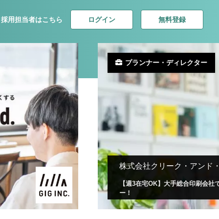
ログイン
無料登録
採用担当者はこちら
プランナー・ディレクター
株式会社クリーク・アンド
【週3在宅OK】大手総合印刷会社
ー！