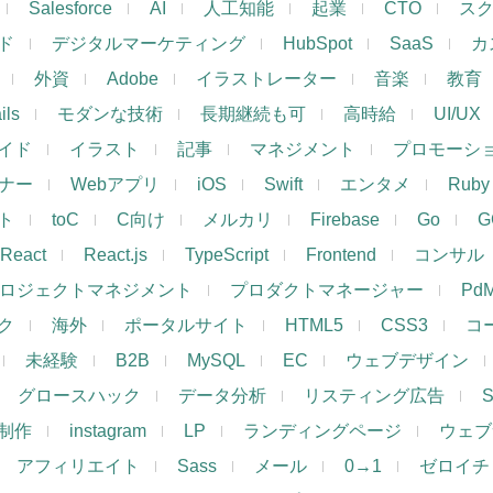
Salesforce
AI
人工知能
起業
CTO
ス
ド
デジタルマーケティング
HubSpot
SaaS
カ
外資
Adobe
イラストレーター
音楽
教育
ils
モダンな技術
長期継続も可
高時給
UI/UX
イド
イラスト
記事
マネジメント
プロモーシ
イナー
Webアプリ
iOS
Swift
エンタメ
Ruby
ト
toC
C向け
メルカリ
Firebase
Go
G
React
React.js
TypeScript
Frontend
コンサル
ロジェクトマネジメント
プロダクトマネージャー
Pd
ク
海外
ポータルサイト
HTML5
CSS3
コ
未経験
B2B
MySQL
EC
ウェブデザイン
グロースハック
データ分析
リスティング広告
制作
instagram
LP
ランディングページ
ウェブ
アフィリエイト
Sass
メール
0→1
ゼロイチ