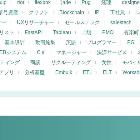
ulp
riot
flexbox
jade
Pug
経理
designe
暗号資産
クリプト
Blockchain
IP
正社員
ナー
UXリサーチャー
セールステック
salestech
リスト
FastAPI
Tableau
上場
PMO
有楽町
基本設計
動画編集
英語
プログラマー
PG
EBシステム
C＃
マネージャー
決済サービス
ケティング
商談
リクルーティング
女性
モバイ
アプリ
分析基盤
Embulk
ETL
ELT
Works