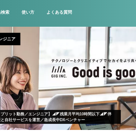
集検索
使い方
よくある質問
ンジニア
ブリット勤務／エンジニア】◢◤残業月平均10時間以下◢◤伴
と自社サービスを運営／急成長中DXベンチャー