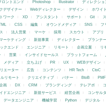
フロントエンド
Photoshop
Illustrator
ディレクショ
クデザイナー
Webディレクター
デザイン
ホワイ
トワーク
XD
アシスタント
サポート
Git
TML
CSS
編集
オウンドメディア
SNS
フ
ス
法人営業
マーケ
採用
スカウト
アプリ
マーケティング
新規事業
ディレクター
プランナ
ックエンド
エンジニア
リモート
企画立案
リ
ン
営業
インサイドセールス
プラットフォーム
メディア
立ち上げ
PR
UX
WEBデザイン
リエーター
広告
コンテンツ
HR Tech
CtoC
フルリモート
クリエイティブ
バナー
BtoB
PMF
企画
DX
CRM
ブランディング
テレアポ
イドエンジニア
新規サービス
経営企画
コンサル
データエンジニア
機械学習
Python
デジタル