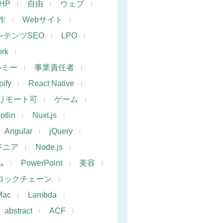
PHP
自由
ウェブ
作
Webサイト
ンテンツSEO
LPO
rk
ルミー
事業責任者
ify
React Native
リモート可
ゲーム
otlin
Nuxt.js
Angular
jQuery
ジニア
Node.js
ム
PowerPoint
美容
ロックチェーン
Mac
Lambda
abstract
ACF