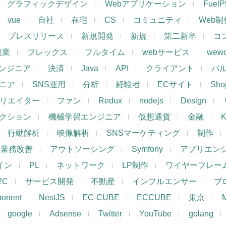
グラフィックデザイン
Webアプリケーション
Fuel
vue
自社
在宅
CS
コミュニティ
Web制
プレスリリース
新規開発
新規
第二新卒
コ
複業
フレックス
フルタイム
webサービス
wewo
ンジニア
決済
Java
API
クライアント
パ
ジニア
SNS運用
分析
経験者
ECサイト
Shop
リエイター
ファン
Redux
nodejs
Design
レクション
機械学習エンジニア
仮想通貨
金融
K
行動解析
映像解析
SNSマーケティング
制作
業務改善
アウトソーシング
Symfony
アプリエン
ザイン
PL
ネットワーク
LP制作
ワイヤーフレー
2C
サービス開発
不動産
インフルエンサー
ブ
ponent
NestJS
EC-CUBE
ECCUBE
東京
google
Adsense
Twitter
YouTube
golang