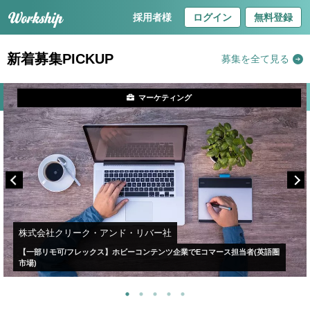
採用者様
ログイン
無料登録
新着募集PICKUP
募集を全て見る
マーケティング
株式会社クリーク・アンド・リバー社
【一部リモ可/フレックス】ホビーコンテンツ企業でEコマース担当者(英語圏
市場)