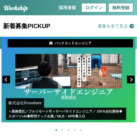
採用者様
ログイン
無料登録
新着募集PICKUP
募集を全て見る
バックエンドエンジニア
株式会社Knowhere
＜業務委託／フルリモート可＞サーバサイドエンジニア／ 100％自社開発◆
スポーツ×AI◆野球テック企業／MLB・NPB導入◎