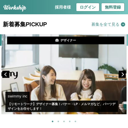
採用者様
ログイン
無料登録
新着募集PICKUP
募集を全て見る
デザイナー
swimmy inc
【リモートワーク】デザイナー募集！バナー・LP・メルマガなど、パーツデ
ザインをお任せします！