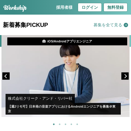
採用者様
ログイン
無料登録
新着募集PICKUP
募集を全て見る
iOS/Androidアプリエンジニア
株式会社クリーク・アンド・リバー社
【週2リモ可】日本発の音楽アプリにおけるAndroidエンジニアを募集＠東
京