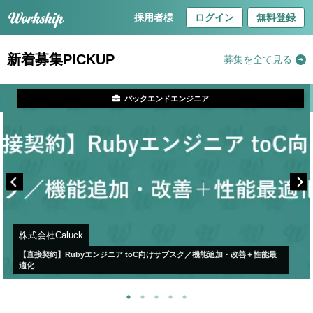
採用者様
ログイン
無料登録
新着募集PICKUP
募集を全て見る
バックエンドエンジニア
株式会社Caluck
【直接契約】Rubyエンジニア toC向けサブスク／機能追加・改善＋性能最
適化