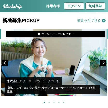
採用者様
ログイン
無料登録
新着募集PICKUP
募集を全て見る
プランナー・ディレクター
株式会社クリーク・アンド・リバー社
【週2リモ可】エンタメ業界で制作プロデューサー・ディレクター！（英語
必須）