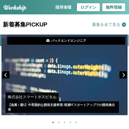
採用者様
ログイン
無料登録
新着募集PICKUP
募集を全て見る
バックエンドエンジニア
株式会社スマートホスピタル
【急募 / 週5】中長期的な開発支援希望 /医療ITスタートアップでの開発責任
者