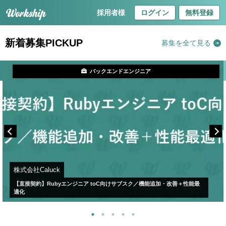
採用者様
ログイン
無料登録
新着募集PICKUP
募集を全て見る
バックエンドエンジニア
株式会社Caluck
【直接契約】Rubyエンジニア toC向けサブスク／機能追加・改善＋性能最
適化