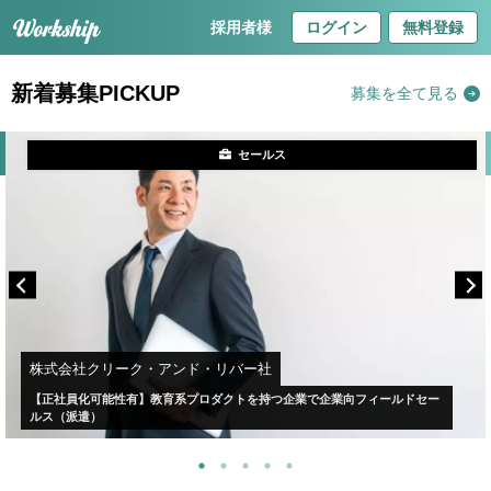
採用者様
ログイン
無料登録
新着募集PICKUP
募集を全て見る
セールス
株式会社クリーク・アンド・リバー社
【正社員化可能性有】教育系プロダクトを持つ企業で企業向フィールドセー
ルス（派遣）