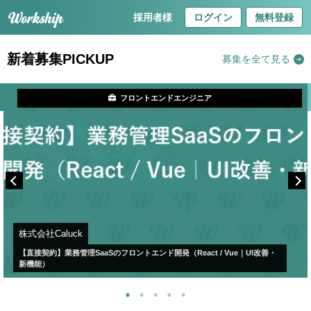
採用者様
ログイン
無料登録
新着募集PICKUP
募集を全て見る
フロントエンドエンジニア
株式会社Caluck
【直接契約】業務管理SaaSのフロントエンド開発（React / Vue｜UI改善・
新機能）