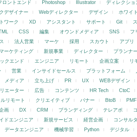
フロントエンド
Photoshop
Illustrator
ディレクショ
クデザイナー
Webディレクター
デザイン
ホワイ
トワーク
XD
アシスタント
サポート
Git
TML
CSS
編集
オウンドメディア
SNS
フ
ス
法人営業
マーケ
採用
スカウト
アプリ
マーケティング
新規事業
ディレクター
プランナ
ックエンド
エンジニア
リモート
企画立案
リ
ン
営業
インサイドセールス
プラットフォーム
メディア
立ち上げ
PR
UX
WEBデザイン
リエーター
広告
コンテンツ
HR Tech
CtoC
フルリモート
クリエイティブ
バナー
BtoB
PMF
企画
DX
CRM
ブランディング
テレアポ
イドエンジニア
新規サービス
経営企画
コンサル
データエンジニア
機械学習
Python
デジタル