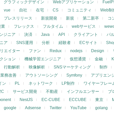
グラフィックデザイン
Webアプリケーション
Fuel
vue
自社
在宅
CS
コミュニティ
Web制
プレスリリース
新規開発
新規
第二新卒
コ
複業
フレックス
フルタイム
webサービス
wewo
ンジニア
決済
Java
API
クライアント
パ
ジニア
SNS運用
分析
経験者
ECサイト
Shop
リエイター
ファン
Redux
nodejs
Design
レクション
機械学習エンジニア
仮想通貨
金融
K
行動解析
映像解析
SNSマーケティング
制作
業務改善
アウトソーシング
Symfony
アプリエン
ザイン
PL
ネットワーク
LP制作
ワイヤーフレー
2C
サービス開発
不動産
インフルエンサー
ブ
ponent
NestJS
EC-CUBE
ECCUBE
東京
google
Adsense
Twitter
YouTube
golang