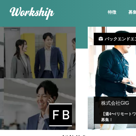
特徴
募
バックエンドエ
株式会社GIG
【週4〜/リモート
募集！