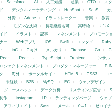
Salesforce
AI
人工知能
起業
CTO
ス
ド
デジタルマーケティング
HubSpot
SaaS
カ
外資
Adobe
イラストレーター
音楽
教育
ils
モダンな技術
長期継続も可
高時給
UI/UX
イド
イラスト
記事
マネジメント
プロモーシ
イナー
Webアプリ
iOS
Swift
エンタメ
Ruby
ト
toC
C向け
メルカリ
Firebase
Go
G
React
React.js
TypeScript
Frontend
コンサル
ロジェクトマネジメント
プロダクトマネージャー
Pd
ク
海外
ポータルサイト
HTML5
CSS3
コ
未経験
B2B
MySQL
EC
ウェブデザイン
グロースハック
データ分析
リスティング広告
制作
instagram
LP
ランディングページ
ウェブ
アフィリエイト
Sass
メール
0→1
ゼロイチ