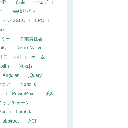
PHP
自由
ウェブ
作
Webサイト
ンテンツSEO
LPO
rk
ルミー
事業責任者
ify
React Native
リモート可
ゲーム
otlin
Nuxt.js
Angular
jQuery
ジニア
Node.js
ム
PowerPoint
美容
ロックチェーン
Mac
Lambda
abstract
ACF