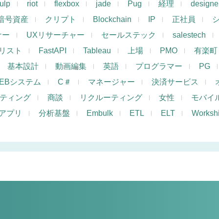
ulp
riot
flexbox
jade
Pug
経理
designe
暗号資産
クリプト
Blockchain
IP
正社員
ナー
UXリサーチャー
セールステック
salestech
リスト
FastAPI
Tableau
上場
PMO
有楽町
基本設計
動画編集
英語
プログラマー
PG
EBシステム
C＃
マネージャー
決済サービス
ケティング
商談
リクルーティング
女性
モバイ
アプリ
分析基盤
Embulk
ETL
ELT
Works