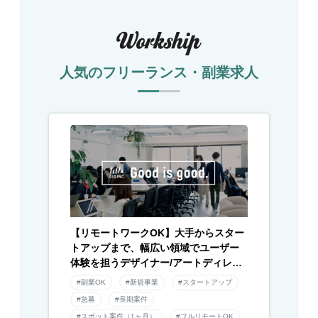
人気のフリーランス・副業求人
【リモートワークOK】大手からスター
トアップまで、幅広い領域でユーザー
体験を担うデザイナー/アートディレク
ター募集！
#副業OK
#新規事業
#スタートアップ
#急募
#長期案件
#スポット案件（1ヶ月）
#フルリモートOK