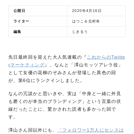
公開日
2020年4月16日
ライター
はつこ＆北村有
編集
じきるう
先日最終回を迎えた大人気連載の『
これからのTwitte
rマーケティング
』。なんと「澤山モッツアレラ役」
として女優の花柳のぞみさんが登場した異色の回
が、第6位にランクインしました。
なんの冗談かと思いきや、実は「中身と一緒に外見
も磨くのが本当のブランディング」という言葉の伏
線だったことに、驚かされた読者も多かった回で
す。
澤山さん回以外にも、
「フォロワー1万人にセンスは