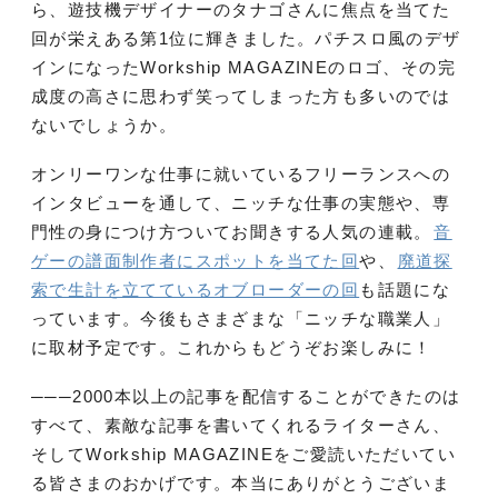
ら、遊技機デザイナーのタナゴさんに焦点を当てた
回が栄えある第1位に輝きました。パチスロ風のデザ
インになったWorkship MAGAZINEのロゴ、その完
成度の高さに思わず笑ってしまった方も多いのでは
ないでしょうか。
オンリーワンな仕事に就いているフリーランスへの
インタビューを通して、ニッチな仕事の実態や、専
門性の身につけ方ついてお聞きする人気の連載。
音
ゲーの譜面制作者にスポットを当てた回
や、
廃道探
索で生計を立てているオブローダーの回
も話題にな
っています。今後もさまざまな「ニッチな職業人」
に取材予定です。これからもどうぞお楽しみに！
───2000本以上の記事を配信することができたのは
すべて、素敵な記事を書いてくれるライターさん、
そしてWorkship MAGAZINEをご愛読いただいてい
る皆さまのおかげです。本当にありがとうございま