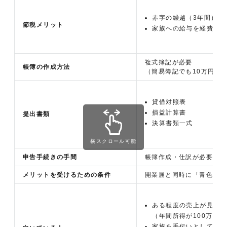
赤字の繰越（3年間）
節税メリット
家族への給与を経費化
複式簿記が必要
帳簿の作成方法
（簡易簿記でも10万円控
貸借対照表
損益計算書
提出書類
決算書類一式
横スクロール可能
申告手続きの手間
帳簿作成・仕訳が必要で手
メリットを受けるための条件
開業届と同時に「青色申告
ある程度の売上が見込め
（年間所得が100万円
家族を手伝いとして雇い