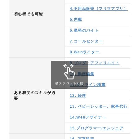
4.不用品販売（フリマアプリ）
初心者でも可能
5.内職
6.単発のバイト
7.コールセンター
8.Webライター
9.ブログ・アフィリエイト
10. 動画編集
横スクロール可能
11.オンライン秘書
ある程度のスキルが必
12. 経理
要
13. ベビーシッター、家事代行
14.Webデザイナー
15.プログラマー/エンジニア