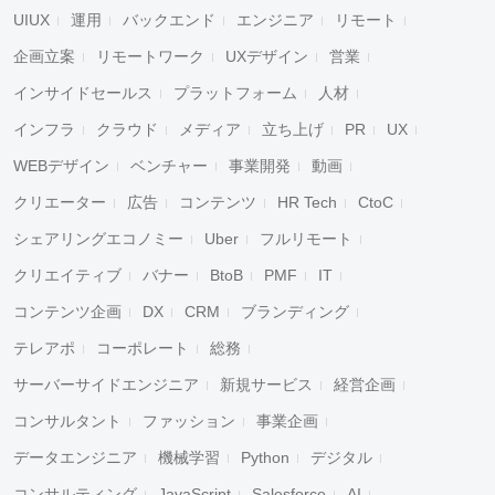
UIUX
運用
バックエンド
エンジニア
リモート
企画立案
リモートワーク
UXデザイン
営業
インサイドセールス
プラットフォーム
人材
インフラ
クラウド
メディア
立ち上げ
PR
UX
WEBデザイン
ベンチャー
事業開発
動画
クリエーター
広告
コンテンツ
HR Tech
CtoC
シェアリングエコノミー
Uber
フルリモート
クリエイティブ
バナー
BtoB
PMF
IT
コンテンツ企画
DX
CRM
ブランディング
テレアポ
コーポレート
総務
サーバーサイドエンジニア
新規サービス
経営企画
コンサルタント
ファッション
事業企画
データエンジニア
機械学習
Python
デジタル
コンサルティング
JavaScript
Salesforce
AI