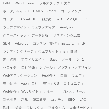
PdM
Web
Linux
フルスタック
海外
ポータルサイト
HTML5
CSS3
コーディング
コーダー
CakePHP
未経験
B2B
MySQL
EC
ウェブデザイン
ウェブメディア
Analytics
グロースハック
データ分析
リスティング広告
SEM
Adwords
コンテンツ制作
instagram
LP
ランディングページ
ウェブサイト
js
開発
進行管理
アフィリエイト
Sass
メール
0→1
ゼロイチ
自社開発
BIツール
グラフィックデザイン
Webアプリケーション
FuelPHP
自由
ウェブ
在宅勤務
vue
自社
在宅
CS
コミュニティ
Web制作
Webサイト
スポーツ
プレスリリース
新規開発
新規
第二新卒
コンテンツSEO
LPO
Rails
複業
フレックス
フルタイム
webサービス