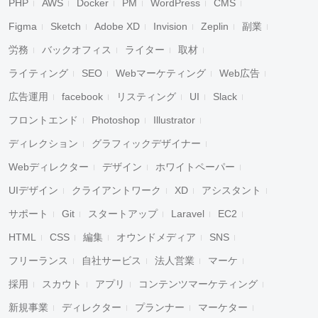
PHP
AWS
Docker
PM
WordPress
CMS
Figma
Sketch
Adobe XD
Invision
Zeplin
副業
労務
バックオフィス
ライター
取材
ライティング
SEO
Webマーケティング
Web広告
広告運用
facebook
リスティング
UI
Slack
フロントエンド
Photoshop
Illustrator
ディレクション
グラフィックデザイナー
Webディレクター
デザイン
ホワイトペーパー
UIデザイン
クライアントワーク
XD
アシスタント
サポート
Git
スタートアップ
Laravel
EC2
HTML
CSS
編集
オウンドメディア
SNS
フリーランス
自社サービス
法人営業
マーケ
採用
スカウト
アプリ
コンテンツマーケティング
新規事業
ディレクター
プランナー
マーケター