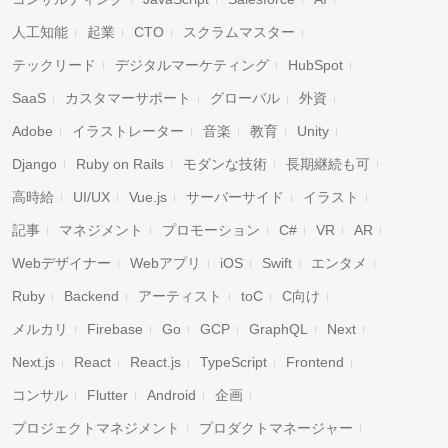
人工知能
起業
CTO
スクラムマスター
テックリード
デジタルマーケティング
HubSpot
SaaS
カスタマーサポート
グローバル
外資
Adobe
イラストレーター
音楽
教育
Unity
Django
Ruby on Rails
モダンな技術
長期継続も可
高時給
UI/UX
Vue.js
サーバーサイド
イラスト
記事
マネジメント
プロモーション
C#
VR
AR
Webデザイナー
Webアプリ
iOS
Swift
エンタメ
Ruby
Backend
アーティスト
toC
C向け
メルカリ
Firebase
Go
GCP
GraphQL
Next
Next.js
React
React.js
TypeScript
Frontend
コンサル
Flutter
Android
企画
プロジェクトマネジメント
プロダクトマネージャー