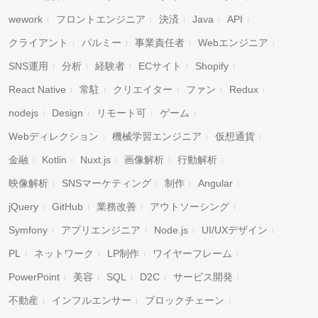
wework
フロントエンジニア
決済
Java
API
クライアント
パルミー
事業責任者
Webエンジニア
SNS運用
分析
経験者
ECサイト
Shopify
React Native
常駐
クリエイター
ファン
Redux
nodejs
Design
リモート可
ゲーム
Webディレクション
機械学習エンジニア
仮想通貨
金融
Kotlin
Nuxt.js
画像解析
行動解析
映像解析
SNSマーケティング
制作
Angular
jQuery
GitHub
業務改善
アウトソーシング
Symfony
アプリエンジニア
Node.js
UI/UXデザイン
PL
ネットワーク
LP制作
ワイヤーフレーム
PowerPoint
美容
SQL
D2C
サービス開発
不動産
インフルエンサー
ブロックチェーン