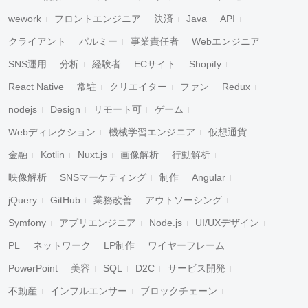
wework
フロントエンジニア
決済
Java
API
クライアント
パルミー
事業責任者
Webエンジニア
SNS運用
分析
経験者
ECサイト
Shopify
React Native
常駐
クリエイター
ファン
Redux
nodejs
Design
リモート可
ゲーム
Webディレクション
機械学習エンジニア
仮想通貨
金融
Kotlin
Nuxt.js
画像解析
行動解析
映像解析
SNSマーケティング
制作
Angular
jQuery
GitHub
業務改善
アウトソーシング
Symfony
アプリエンジニア
Node.js
UI/UXデザイン
PL
ネットワーク
LP制作
ワイヤーフレーム
PowerPoint
美容
SQL
D2C
サービス開発
不動産
インフルエンサー
ブロックチェーン