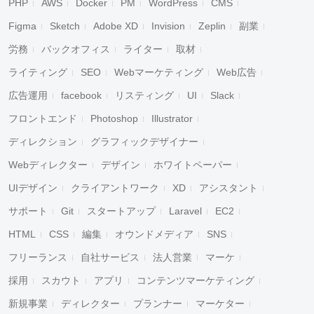
PHP
AWS
Docker
PM
WordPress
CMS
Figma
Sketch
Adobe XD
Invision
Zeplin
副業
労務
バックオフィス
ライター
取材
ライティング
SEO
Webマーケティング
Web広告
広告運用
facebook
リスティング
UI
Slack
フロントエンド
Photoshop
Illustrator
ディレクション
グラフィックデザイナー
Webディレクター
デザイン
ホワイトペーパー
UIデザイン
クライアントワーク
XD
アシスタント
サポート
Git
スタートアップ
Laravel
EC2
HTML
CSS
編集
オウンドメディア
SNS
フリーランス
自社サービス
法人営業
マーケ
採用
スカウト
アプリ
コンテンツマーケティング
新規事業
ディレクター
プランナー
マーケター