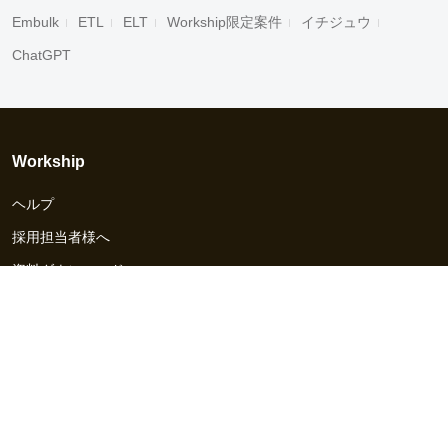
Embulk
ETL
ELT
Workship限定案件
イチジュウ
ChatGPT
Workship
ヘルプ
採用担当者様へ
資料ダウンロード
その他のサービス
Workship EVENT
Workship MAGAZINE
Workship CAREER