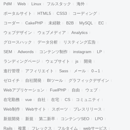
PdM
Web
Linux
フルスタック
海外
ポータルサイト
HTML5
CSS3
コーディング
コーダー
CakePHP
未経験
B2B
MySQL
EC
ウェブデザイン
ウェブメディア
Analytics
グロースハック
データ分析
リスティング広告
SEM
Adwords
コンテンツ制作
instagram
LP
ランディングページ
ウェブサイト
js
開発
進行管理
アフィリエイト
Sass
メール
0→1
ゼロイチ
自社開発
BIツール
グラフィックデザイン
Webアプリケーション
FuelPHP
自由
ウェブ
在宅勤務
vue
自社
在宅
CS
コミュニティ
Web制作
Webサイト
スポーツ
プレスリリース
新規開発
新規
第二新卒
コンテンツSEO
LPO
Rails
複業
フレックス
フルタイム
webサービス