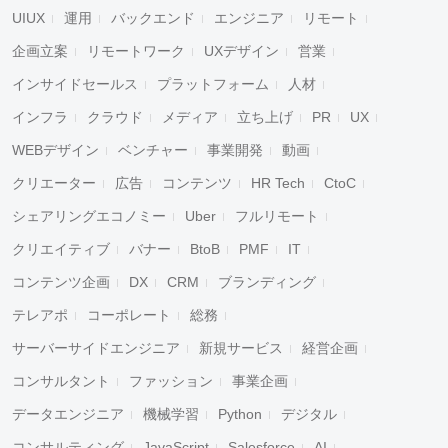
UIUX
運用
バックエンド
エンジニア
リモート
企画立案
リモートワーク
UXデザイン
営業
インサイドセールス
プラットフォーム
人材
インフラ
クラウド
メディア
立ち上げ
PR
UX
WEBデザイン
ベンチャー
事業開発
動画
クリエーター
広告
コンテンツ
HR Tech
CtoC
シェアリングエコノミー
Uber
フルリモート
クリエイティブ
バナー
BtoB
PMF
IT
コンテンツ企画
DX
CRM
ブランディング
テレアポ
コーポレート
総務
サーバーサイドエンジニア
新規サービス
経営企画
コンサルタント
ファッション
事業企画
データエンジニア
機械学習
Python
デジタル
コンサルティング
JavaScript
Salesforce
AI