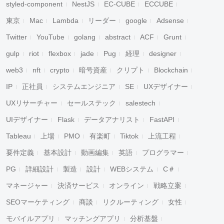
styled-component
NestJS
EC-CUBE
ECCUBE
東京
Mac
Lambda
リーダー
google
Adsense
Twitter
YouTube
golang
abstract
ACF
Grunt
gulp
riot
flexbox
jade
Pug
経理
designer
web3
nft
crypto
暗号資産
クリプト
Blockchain
IP
正社員
システムエンジニア
SE
UXデザイナー
UXリサーチャー
セールステック
salestech
UIデザイナー
Flask
データアナリスト
FastAPI
Tableau
上場
PMO
有楽町
Tiktok
上流工程
要件定義
基本設計
動画編集
英語
プログラマー
PG
詳細設計
製造
設計
WEBシステム
C＃
マネージャー
決済サービス
オンライン
戦略立案
SEOマーケティング
商談
リクルーティング
女性
モバイルアプリ
マッチングアプリ
分析基盤