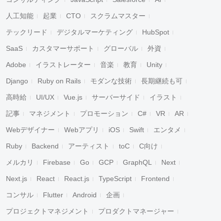
人工知能
起業
CTO
スクラムマスター
テックリード
デジタルマーケティング
HubSpot
SaaS
カスタマーサポート
グローバル
外資
Adobe
イラストレーター
音楽
教育
Unity
Django
Ruby on Rails
モダンな技術
長期継続も可
高時給
UI/UX
Vue.js
サーバーサイド
イラスト
記事
マネジメント
プロモーション
C#
VR
AR
Webデザイナー
Webアプリ
iOS
Swift
エンタメ
Ruby
Backend
アーティスト
toC
C向け
メルカリ
Firebase
Go
GCP
GraphQL
Next
Next.js
React
React.js
TypeScript
Frontend
コンサル
Flutter
Android
企画
プロジェクトマネジメント
プロダクトマネージャー