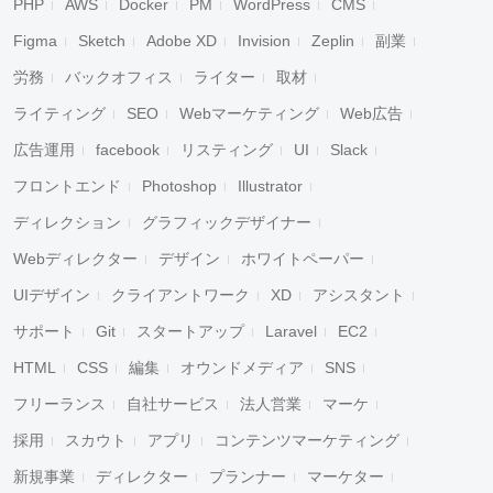
PHP
AWS
Docker
PM
WordPress
CMS
Figma
Sketch
Adobe XD
Invision
Zeplin
副業
労務
バックオフィス
ライター
取材
ライティング
SEO
Webマーケティング
Web広告
広告運用
facebook
リスティング
UI
Slack
フロントエンド
Photoshop
Illustrator
ディレクション
グラフィックデザイナー
Webディレクター
デザイン
ホワイトペーパー
UIデザイン
クライアントワーク
XD
アシスタント
サポート
Git
スタートアップ
Laravel
EC2
HTML
CSS
編集
オウンドメディア
SNS
フリーランス
自社サービス
法人営業
マーケ
採用
スカウト
アプリ
コンテンツマーケティング
新規事業
ディレクター
プランナー
マーケター