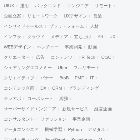
UIUX
運用
バックエンド
エンジニア
リモート
企画立案
リモートワーク
UXデザイン
営業
インサイドセールス
プラットフォーム
人材
インフラ
クラウド
メディア
立ち上げ
PR
UX
WEBデザイン
ベンチャー
事業開発
動画
クリエーター
広告
コンテンツ
HR Tech
CtoC
シェアリングエコノミー
Uber
フルリモート
クリエイティブ
バナー
BtoB
PMF
IT
コンテンツ企画
DX
CRM
ブランディング
テレアポ
コーポレート
総務
サーバーサイドエンジニア
新規サービス
経営企画
コンサルタント
ファッション
事業企画
データエンジニア
機械学習
Python
デジタル
コンサルティング
JavaScript
Salesforce
AI