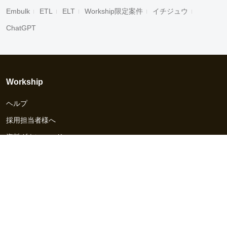
Embulk
ETL
ELT
Workship限定案件
イチジュウ
ChatGPT
Workship
ヘルプ
採用担当者様へ
資料ダウンロード
その他のサービス
Workship EVENT
Workship MAGAZINE
Workship CAREER