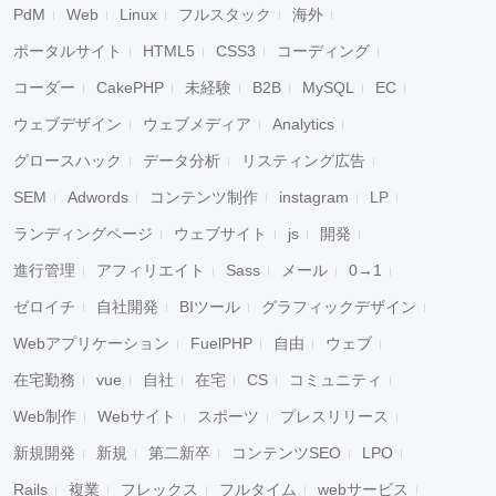
PdM
Web
Linux
フルスタック
海外
ポータルサイト
HTML5
CSS3
コーディング
コーダー
CakePHP
未経験
B2B
MySQL
EC
ウェブデザイン
ウェブメディア
Analytics
グロースハック
データ分析
リスティング広告
SEM
Adwords
コンテンツ制作
instagram
LP
ランディングページ
ウェブサイト
js
開発
進行管理
アフィリエイト
Sass
メール
0→1
ゼロイチ
自社開発
BIツール
グラフィックデザイン
Webアプリケーション
FuelPHP
自由
ウェブ
在宅勤務
vue
自社
在宅
CS
コミュニティ
Web制作
Webサイト
スポーツ
プレスリリース
新規開発
新規
第二新卒
コンテンツSEO
LPO
Rails
複業
フレックス
フルタイム
webサービス