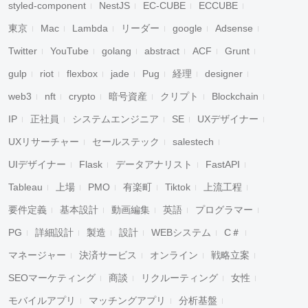
styled-component
NestJS
EC-CUBE
ECCUBE
東京
Mac
Lambda
リーダー
google
Adsense
Twitter
YouTube
golang
abstract
ACF
Grunt
gulp
riot
flexbox
jade
Pug
経理
designer
web3
nft
crypto
暗号資産
クリプト
Blockchain
IP
正社員
システムエンジニア
SE
UXデザイナー
UXリサーチャー
セールステック
salestech
UIデザイナー
Flask
データアナリスト
FastAPI
Tableau
上場
PMO
有楽町
Tiktok
上流工程
要件定義
基本設計
動画編集
英語
プログラマー
PG
詳細設計
製造
設計
WEBシステム
C＃
マネージャー
決済サービス
オンライン
戦略立案
SEOマーケティング
商談
リクルーティング
女性
モバイルアプリ
マッチングアプリ
分析基盤