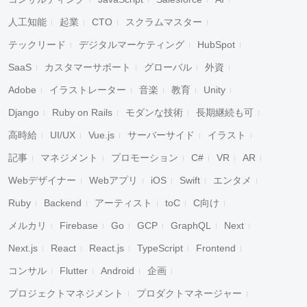
人工知能
起業
CTO
スクラムマスター
テックリード
デジタルマーケティング
HubSpot
SaaS
カスタマーサポート
グローバル
外資
Adobe
イラストレーター
音楽
教育
Unity
Django
Ruby on Rails
モダンな技術
長期継続も可
高時給
UI/UX
Vue.js
サーバーサイド
イラスト
記事
マネジメント
プロモーション
C#
VR
AR
Webデザイナー
Webアプリ
iOS
Swift
エンタメ
Ruby
Backend
アーティスト
toC
C向け
メルカリ
Firebase
Go
GCP
GraphQL
Next
Next.js
React
React.js
TypeScript
Frontend
コンサル
Flutter
Android
企画
プロジェクトマネジメント
プロダクトマネージャー