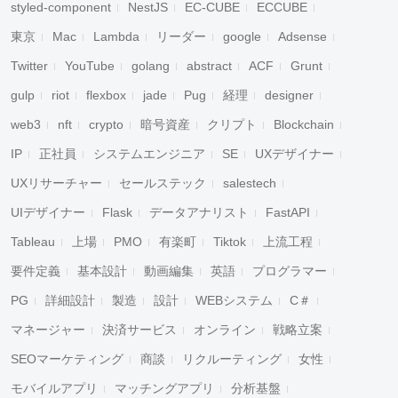
styled-component
NestJS
EC-CUBE
ECCUBE
東京
Mac
Lambda
リーダー
google
Adsense
Twitter
YouTube
golang
abstract
ACF
Grunt
gulp
riot
flexbox
jade
Pug
経理
designer
web3
nft
crypto
暗号資産
クリプト
Blockchain
IP
正社員
システムエンジニア
SE
UXデザイナー
UXリサーチャー
セールステック
salestech
UIデザイナー
Flask
データアナリスト
FastAPI
Tableau
上場
PMO
有楽町
Tiktok
上流工程
要件定義
基本設計
動画編集
英語
プログラマー
PG
詳細設計
製造
設計
WEBシステム
C＃
マネージャー
決済サービス
オンライン
戦略立案
SEOマーケティング
商談
リクルーティング
女性
モバイルアプリ
マッチングアプリ
分析基盤