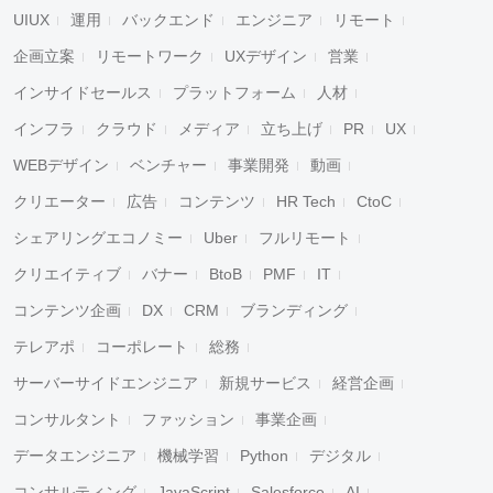
UIUX
運用
バックエンド
エンジニア
リモート
企画立案
リモートワーク
UXデザイン
営業
インサイドセールス
プラットフォーム
人材
インフラ
クラウド
メディア
立ち上げ
PR
UX
WEBデザイン
ベンチャー
事業開発
動画
クリエーター
広告
コンテンツ
HR Tech
CtoC
シェアリングエコノミー
Uber
フルリモート
クリエイティブ
バナー
BtoB
PMF
IT
コンテンツ企画
DX
CRM
ブランディング
テレアポ
コーポレート
総務
サーバーサイドエンジニア
新規サービス
経営企画
コンサルタント
ファッション
事業企画
データエンジニア
機械学習
Python
デジタル
コンサルティング
JavaScript
Salesforce
AI