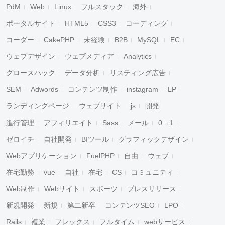
PdM
Web
Linux
フルスタック
海外
ポータルサイト
HTML5
CSS3
コーディング
コーダー
CakePHP
未経験
B2B
MySQL
EC
ウェブデザイン
ウェブメディア
Analytics
グロースハック
データ分析
リスティング広告
SEM
Adwords
コンテンツ制作
instagram
LP
ランディングページ
ウェブサイト
js
開発
進行管理
アフィリエイト
Sass
メール
0→1
ゼロイチ
自社開発
BIツール
グラフィックデザイン
Webアプリケーション
FuelPHP
自由
ウェブ
在宅勤務
vue
自社
在宅
CS
コミュニティ
Web制作
Webサイト
スポーツ
プレスリリース
新規開発
新規
第二新卒
コンテンツSEO
LPO
Rails
複業
フレックス
フルタイム
webサービス