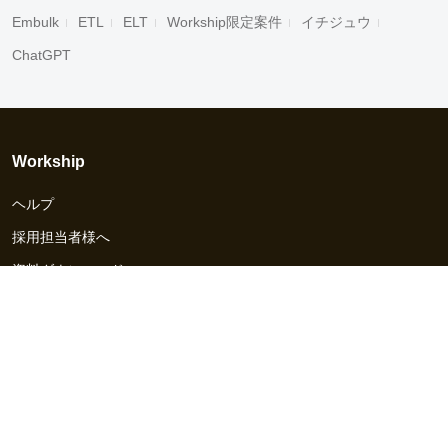
Embulk
ETL
ELT
Workship限定案件
イチジュウ
ChatGPT
Workship
ヘルプ
採用担当者様へ
資料ダウンロード
その他のサービス
Workship EVENT
Workship MAGAZINE
Workship CAREER