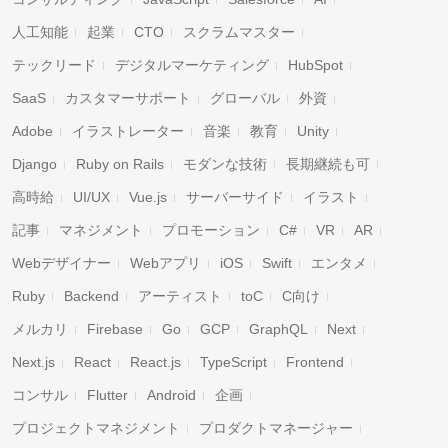
人工知能
起業
CTO
スクラムマスター
テックリード
デジタルマーケティング
HubSpot
SaaS
カスタマーサポート
グローバル
外資
Adobe
イラストレーター
音楽
教育
Unity
Django
Ruby on Rails
モダンな技術
長期継続も可
高時給
UI/UX
Vue.js
サーバーサイド
イラスト
記事
マネジメント
プロモーション
C#
VR
AR
Webデザイナー
Webアプリ
iOS
Swift
エンタメ
Ruby
Backend
アーティスト
toC
C向け
メルカリ
Firebase
Go
GCP
GraphQL
Next
Next.js
React
React.js
TypeScript
Frontend
コンサル
Flutter
Android
企画
プロジェクトマネジメント
プロダクトマネージャー