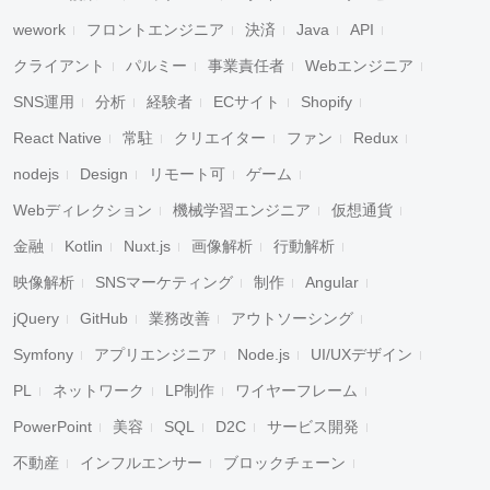
wework
フロントエンジニア
決済
Java
API
クライアント
パルミー
事業責任者
Webエンジニア
SNS運用
分析
経験者
ECサイト
Shopify
React Native
常駐
クリエイター
ファン
Redux
nodejs
Design
リモート可
ゲーム
Webディレクション
機械学習エンジニア
仮想通貨
金融
Kotlin
Nuxt.js
画像解析
行動解析
映像解析
SNSマーケティング
制作
Angular
jQuery
GitHub
業務改善
アウトソーシング
Symfony
アプリエンジニア
Node.js
UI/UXデザイン
PL
ネットワーク
LP制作
ワイヤーフレーム
PowerPoint
美容
SQL
D2C
サービス開発
不動産
インフルエンサー
ブロックチェーン