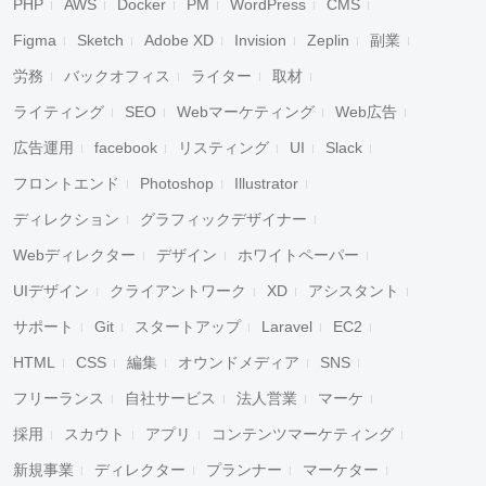
PHP
AWS
Docker
PM
WordPress
CMS
Figma
Sketch
Adobe XD
Invision
Zeplin
副業
労務
バックオフィス
ライター
取材
ライティング
SEO
Webマーケティング
Web広告
広告運用
facebook
リスティング
UI
Slack
フロントエンド
Photoshop
Illustrator
ディレクション
グラフィックデザイナー
Webディレクター
デザイン
ホワイトペーパー
UIデザイン
クライアントワーク
XD
アシスタント
サポート
Git
スタートアップ
Laravel
EC2
HTML
CSS
編集
オウンドメディア
SNS
フリーランス
自社サービス
法人営業
マーケ
採用
スカウト
アプリ
コンテンツマーケティング
新規事業
ディレクター
プランナー
マーケター