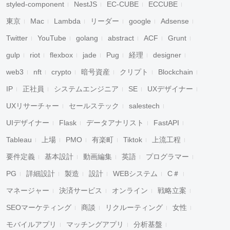
styled-component
NestJS
EC-CUBE
ECCUBE
東京
Mac
Lambda
リーダー
google
Adsense
Twitter
YouTube
golang
abstract
ACF
Grunt
gulp
riot
flexbox
jade
Pug
経理
designer
web3
nft
crypto
暗号資産
クリプト
Blockchain
IP
正社員
システムエンジニア
SE
UXデザイナー
UXリサーチャー
セールステック
salestech
UIデザイナー
Flask
データアナリスト
FastAPI
Tableau
上場
PMO
有楽町
Tiktok
上流工程
要件定義
基本設計
動画編集
英語
プログラマー
PG
詳細設計
製造
設計
WEBシステム
C＃
マネージャー
決済サービス
オンライン
戦略立案
SEOマーケティング
商談
リクルーティング
女性
モバイルアプリ
マッチングアプリ
分析基盤