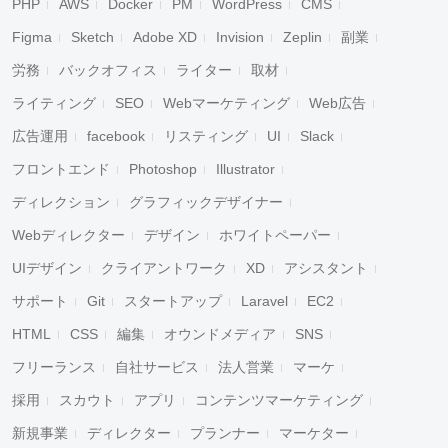
PHP
AWS
Docker
PM
WordPress
CMS
Figma
Sketch
Adobe XD
Invision
Zeplin
副業
労務
バックオフィス
ライター
取材
ライティング
SEO
Webマーケティング
Web広告
広告運用
facebook
リスティング
UI
Slack
フロントエンド
Photoshop
Illustrator
ディレクション
グラフィックデザイナー
Webディレクター
デザイン
ホワイトペーパー
UIデザイン
クライアントワーク
XD
アシスタント
サポート
Git
スタートアップ
Laravel
EC2
HTML
CSS
編集
オウンドメディア
SNS
フリーランス
自社サービス
法人営業
マーケ
採用
スカウト
アプリ
コンテンツマーケティング
新規事業
ディレクター
プランナー
マーケター