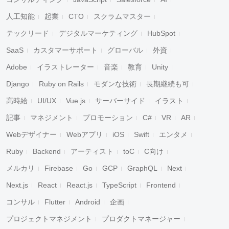
人工知能
起業
CTO
スクラムマスター
テックリード
デジタルマーケティング
HubSpot
SaaS
カスタマーサポート
グローバル
外資
Adobe
イラストレーター
音楽
教育
Unity
Django
Ruby on Rails
モダンな技術
長期継続も可
高時給
UI/UX
Vue.js
サーバーサイド
イラスト
記事
マネジメント
プロモーション
C#
VR
AR
Webデザイナー
Webアプリ
iOS
Swift
エンタメ
Ruby
Backend
アーティスト
toC
C向け
メルカリ
Firebase
Go
GCP
GraphQL
Next
Next.js
React
React.js
TypeScript
Frontend
コンサル
Flutter
Android
企画
プロジェクトマネジメント
プロダクトマネージャー