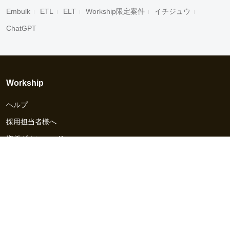
Embulk
ETL
ELT
Workship限定案件
イチジュウ
ChatGPT
Workship
ヘルプ
採用担当者様へ
資料ダウンロード
その他のサービス
Workship EVENT
Workship MAGAZINE
Workship CAREER