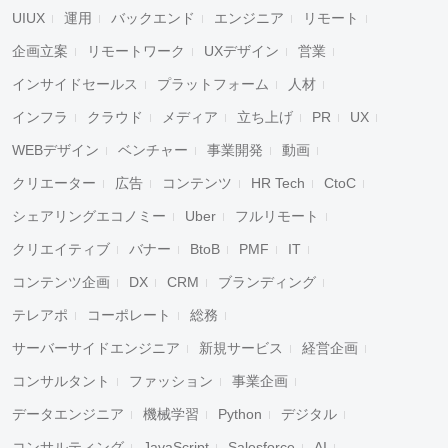
UIUX
運用
バックエンド
エンジニア
リモート
企画立案
リモートワーク
UXデザイン
営業
インサイドセールス
プラットフォーム
人材
インフラ
クラウド
メディア
立ち上げ
PR
UX
WEBデザイン
ベンチャー
事業開発
動画
クリエーター
広告
コンテンツ
HR Tech
CtoC
シェアリングエコノミー
Uber
フルリモート
クリエイティブ
バナー
BtoB
PMF
IT
コンテンツ企画
DX
CRM
ブランディング
テレアポ
コーポレート
総務
サーバーサイドエンジニア
新規サービス
経営企画
コンサルタント
ファッション
事業企画
データエンジニア
機械学習
Python
デジタル
コンサルティング
JavaScript
Salesforce
AI