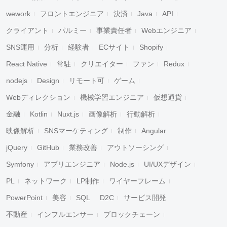
wework
フロントエンジニア
決済
Java
API
クライアント
パルミー
事業責任者
Webエンジニア
SNS運用
分析
経験者
ECサイト
Shopify
React Native
常駐
クリエイター
ファン
Redux
nodejs
Design
リモート可
ゲーム
Webディレクション
機械学習エンジニア
仮想通貨
金融
Kotlin
Nuxt.js
画像解析
行動解析
映像解析
SNSマーケティング
制作
Angular
jQuery
GitHub
業務改善
アウトソーシング
Symfony
アプリエンジニア
Node.js
UI/UXデザイン
PL
ネットワーク
LP制作
ワイヤーフレーム
PowerPoint
美容
SQL
D2C
サービス開発
不動産
インフルエンサー
ブロックチェーン