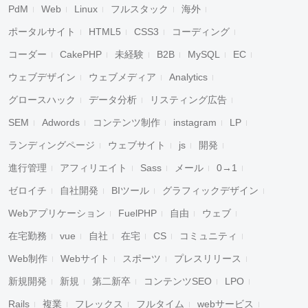
PdM
Web
Linux
フルスタック
海外
ポータルサイト
HTML5
CSS3
コーディング
コーダー
CakePHP
未経験
B2B
MySQL
EC
ウェブデザイン
ウェブメディア
Analytics
グロースハック
データ分析
リスティング広告
SEM
Adwords
コンテンツ制作
instagram
LP
ランディングページ
ウェブサイト
js
開発
進行管理
アフィリエイト
Sass
メール
0→1
ゼロイチ
自社開発
BIツール
グラフィックデザイン
Webアプリケーション
FuelPHP
自由
ウェブ
在宅勤務
vue
自社
在宅
CS
コミュニティ
Web制作
Webサイト
スポーツ
プレスリリース
新規開発
新規
第二新卒
コンテンツSEO
LPO
Rails
複業
フレックス
フルタイム
webサービス